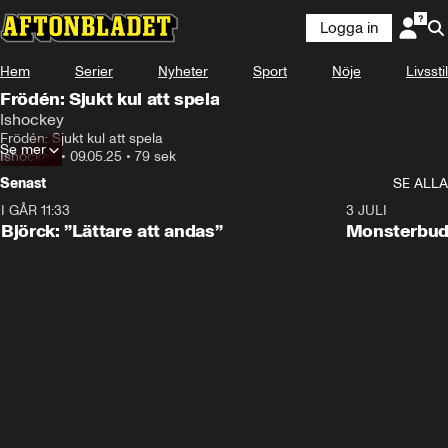
Logga in
Hem
Serier
Nyheter
Sport
Nöje
Livsstil
Frödén: Sjukt kul att spela
Ishockey
Frödén: Sjukt kul att spela
Se mer
Ishockey
•
09.05.25
•
79 sek
Senast
SE ALLA
I GÅR 11:33
2:08
3 JULI
Björck: ”Lättare att andas”
Monsterbud 