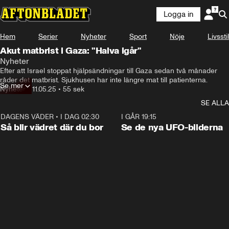
Logga in
Hem
Serier
Nyheter
Sport
Nöje
Livsstil
Akut matbrist i Gaza: "Halva igår"
Nyheter
Efter att Israel stoppat hjälpsändningar till Gaza sedan två månader 
råder det matbrist. Sjukhusen har inte längre mat till patienterna.
Se mer
Nyheter
•
11.05.25
•
55 sek
SE ALLA
DAGENS VÄDER
•
I DAG 02:30
1:06
I GÅR 19:15
Så blir vädret där du bor
Se de nya UFO-bilderna