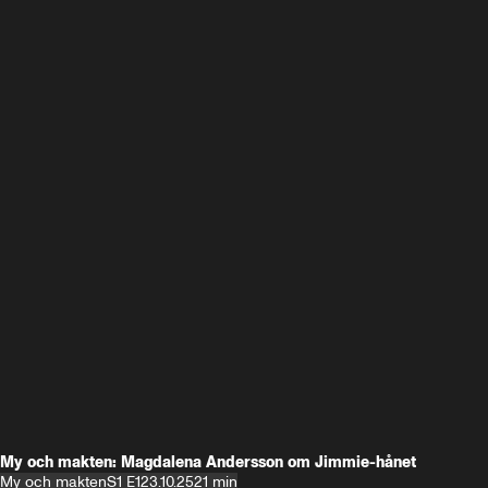
My och makten: Magdalena Andersson om Jimmie-hånet
My och makten
S1 E1
23.10.25
21 min