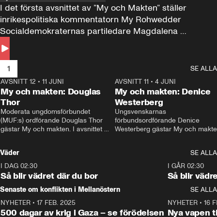
I det första avsnittet av ”My och Makten” ställer 
inrikespolitiska kommentatorn My Rohwedder 
Socialdemokraternas partiledare Magdalena 
Andersson till svars.
1
SE ALLA
AVSNITT 12
•
11 JUNI
26:27
AVSNITT 11
•
4 JUNI
2
My och makten: Douglas
My och makten: Denice
Thor
Westerberg
Moderata ungdomsförbundet 
Ungsvenskarnas 
(MUF:s) ordförande Douglas Thor 
förbundsordförande Denice 
gästar My och makten. I avsnittet 
Westerberg gästar My och makten.
diskuteras tonårsutvisningarna och 
avsnittet diskuteras migrationsfrå
hur Moderaterna ska locka väljare till 
och hur SD ska locka kvinnliga 
Väder
SE ALLA
valet i höst. 
väljare. 
I DAG 02:30
1:06
I GÅR 02:30
Så blir vädret där du bor
Så blir vädr
Senaste om konflikten i Mellanöstern
SE ALLA
NYHETER
•
17 FEB. 2025
0:45
NYHETER
•
16 F
500 dagar av krig i Gaza – se förödelsen
Nya vapen ti