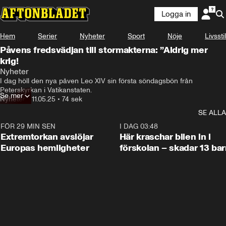
Logga in
Hem
Serier
Nyheter
Sport
Nöje
Livsstil
Påvens fredsvädjan till stormakterna: ”Aldrig mer
krig!
Nyheter
I dag höll den nya påven Leo XIV sin första söndagsbön från 
Peterskyrkan i Vatikanstaten.
Se mer
Nyheter
•
11.05.25
•
74 sek
SE ALLA
FÖR 29 MIN SEN
0:53
I DAG 03:48
Extremtorkan avslöjar
Här kraschar bilen in i
Europas hemligheter
förskolan – skadar 13 bar