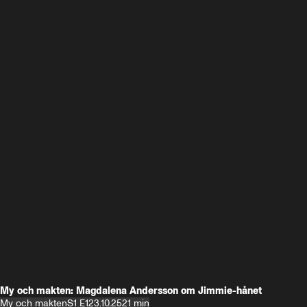
My och makten: Magdalena Andersson om Jimmie-hånet
My och makten
S1 E1
23.10.25
21 min