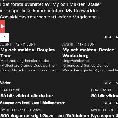
I det första avsnittet av ”My och Makten” ställer 
inrikespolitiska kommentatorn My Rohwedder 
Socialdemokraternas partiledare Magdalena 
Andersson till svars.
1
SE ALLA
AVSNITT 12
•
11 JUNI
26:27
AVSNITT 11
•
4 JUNI
2
My och makten: Douglas
My och makten: Denice
Thor
Westerberg
Moderata ungdomsförbundet 
Ungsvenskarnas 
(MUF:s) ordförande Douglas Thor 
förbundsordförande Denice 
gästar My och makten. I avsnittet 
Westerberg gästar My och makten.
diskuteras tonårsutvisningarna och 
avsnittet diskuteras migrationsfrå
hur Moderaterna ska locka väljare till 
och hur SD ska locka kvinnliga 
Väder
SE ALLA
valet i höst. 
väljare. 
I DAG 02:30
1:06
I GÅR 02:30
Så blir vädret där du bor
Så blir vädr
Senaste om konflikten i Mellanöstern
SE ALLA
NYHETER
•
17 FEB. 2025
0:45
NYHETER
•
16 F
500 dagar av krig i Gaza – se förödelsen
Nya vapen ti