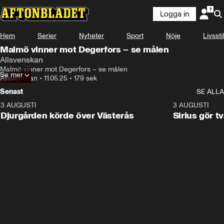
Logga in
Hem
Serier
Nyheter
Sport
Nöje
Livsstil
Malmö vinner mot Degerfors – se målen
Allsvenskan
Malmö vinner mot Degerfors – se målen
Se mer
Allsvenskan
•
11.05.25
•
179 sek
Senast
SE ALLA
3 AUGUSTI
3:00
3 AUGUSTI
Djurgården körde över Västerås
Sirius gör t