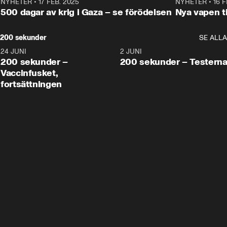
NYHETER
•
17 FEB. 2025
0:45
NYHETER
•
16 F
500 dagar av krig i Gaza – se förödelsen
Nya vapen ti
200 sekunder
SE ALLA
24 JUNI
5:00
2 JUNI
200 sekunder –
200 sekunder – Testern
Vaccinfusket,
fortsättningen