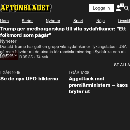
Logga in
Hem
Serier
Nyheter
Sport
Nöje
Livsstil
Trump ger medborgarskap till vita sydafrikaner: ”Ett
folkmord som pågår”
Nyheter
Donald Trump har gett en grupp vita sydafrikaner flyktingstatus i USA 
då man hävdar att de utsatts för rasdiskriminering i Sydafrika och att 
Se mer
ett folkmord pågår
Nyheter
•
13.05.25
•
74 sek
SE ALLA
I GÅR 19:15
0:36
I GÅR 17:08
Se de nya UFO-bilderna
Äggattack mot
premiärministern – kaos
bryter ut