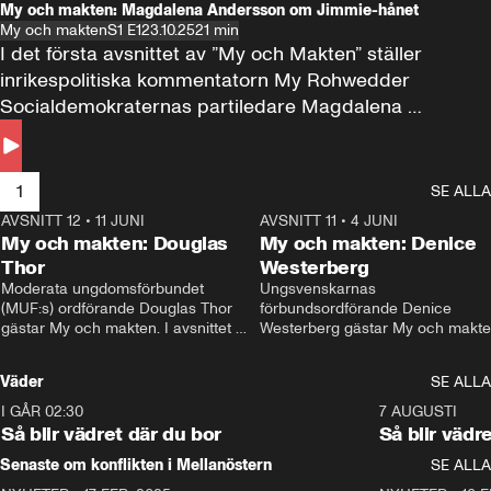
My och makten: Magdalena Andersson om Jimmie-hånet
My och makten
S1 E1
23.10.25
21 min
I det första avsnittet av ”My och Makten” ställer 
inrikespolitiska kommentatorn My Rohwedder 
Socialdemokraternas partiledare Magdalena 
Andersson till svars.
1
SE ALLA
AVSNITT 12
•
11 JUNI
26:27
AVSNITT 11
•
4 JUNI
2
My och makten: Douglas
My och makten: Denice
Thor
Westerberg
Moderata ungdomsförbundet 
Ungsvenskarnas 
(MUF:s) ordförande Douglas Thor 
förbundsordförande Denice 
gästar My och makten. I avsnittet 
Westerberg gästar My och makten.
diskuteras tonårsutvisningarna och 
avsnittet diskuteras migrationsfrå
hur Moderaterna ska locka väljare till 
och hur SD ska locka kvinnliga 
Väder
SE ALLA
valet i höst. 
väljare. 
I GÅR 02:30
1:06
7 AUGUSTI
Så blir vädret där du bor
Så blir vädr
Senaste om konflikten i Mellanöstern
SE ALLA