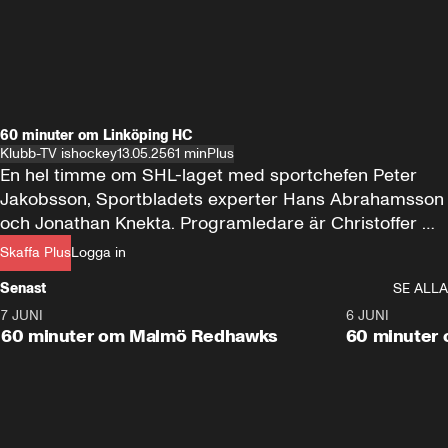
60 minuter om Linköping HC
Klubb-TV ishockey
13.05.25
61 min
Plus
En hel timme om SHL-laget med sportchefen Peter 
Jakobsson, Sportbladets experter Hans Abrahamsson 
och Jonathan Knekta. Programledare är Christoffer 
Bodin.
Skaffa Plus
Logga in
Senast
SE ALLA
7 JUNI
1:02:53
6 JUNI
Plus
60 minuter om Malmö Redhawks
60 minuter 