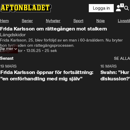
Logga in
Hem
Serier
Nyheter
Sport
Nöje
Livsstil
Frida Karlsson om rättegången mot stalkern
Längdskidor
Frida Karlsson, 25, blev förföljd av en man i 60-årsåldern. Nu bryter 
hon tystnaden om rättegångsprocessen.
Se mer
Längdskidor
•
13.05.25
•
25 sek
Senast
SE ALLA
19 MARS
0:26
16 MARS
Frida Karlsson öppnar för fortsättning:
Svahn: ”Hur 
”en omförhandling med mig själv”
diskussion?