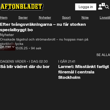
Logga in
Hem
Serier
Nyheter
Sport
Nöje
Livsstil
Efter tvångsvräkningarna – nu får storken
specialbyggt bo
Nyheter
Orsakade tågstrul och strömavbrott – nu hoppas man på 
storkbabylycka
Se mer
Nyheter
•
13.05.25
•
94 sek
SE ALLA
DAGENS VÄDER
•
I DAG 02:30
1:06
I GÅR 21:41
Så blir vädret där du bor
Larmet: Misstänkt farligt
föremål i centrala
Stockholm