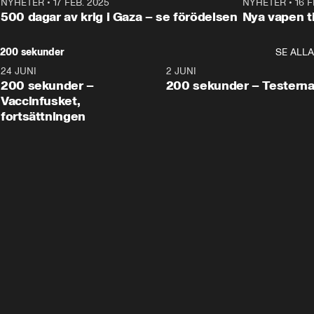
NYHETER
•
17 FEB. 2025
0:45
NYHETER
•
16 F
500 dagar av krig i Gaza – se förödelsen
Nya vapen ti
200 sekunder
SE ALLA
24 JUNI
5:00
2 JUNI
200 sekunder –
200 sekunder – Testern
Vaccinfusket,
fortsättningen