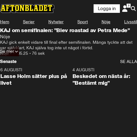
Logga in
Hem
Serier
Nyheter
Sport
Nöje
Livsstil
KAJ om semifinalen: ”Blev roastad av Petra Mede”
Nöje
KAJ gick enkelt vidare till final efter semifinalen. Många tyckte att det 
var självklart, KAJ själva tog inte ut något i förtid.
Se mer
Nöje
•
14.05.25
•
76 sek
Senaste
SE ALLA
6 AUGUSTI
1:04
4 AUGUSTI
Lasse Holm sätter plus på
Beskedet om nästa år:
livet
”Bestämt mig”