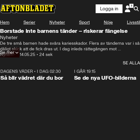
Logga in
Hem
Serier
Nyheter
Sport
Nöje
Livsstil
Borstade inte barnens tänder – riskerar fängelse
Nyheter
De tre små barnen hade svåra kariesskador. Flera av tänderna var i så 
dåligt skick att de fick dras ut. I dag inleds rättegången mot 
Se mer
föräldrarna, som åtalas för grov misshandel, och de riskerar fängelse, 
Nyheter
•
14.05.25
•
24 sek
rapporterar P4 Sjuhärad
SE ALLA
DAGENS VÄDER
•
I DAG 02:30
1:06
I GÅR 19:15
Så blir vädret där du bor
Se de nya UFO-bilderna