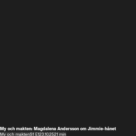
My och makten: Magdalena Andersson om Jimmie-hånet
My och makten
S1 E1
23.10.25
21 min