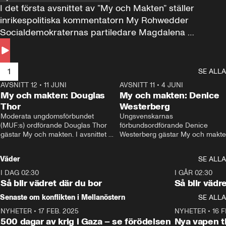
I det första avsnittet av ”My och Makten” ställer 
inrikespolitiska kommentatorn My Rohwedder 
Socialdemokraternas partiledare Magdalena 
Andersson till svars.
1
SE ALLA
AVSNITT 12
•
11 JUNI
26:27
AVSNITT 11
•
4 JUNI
2
My och makten: Douglas
My och makten: Denice
Thor
Westerberg
Moderata ungdomsförbundet 
Ungsvenskarnas 
(MUF:s) ordförande Douglas Thor 
förbundsordförande Denice 
gästar My och makten. I avsnittet 
Westerberg gästar My och makten.
diskuteras tonårsutvisningarna och 
avsnittet diskuteras migrationsfrå
hur Moderaterna ska locka väljare till 
och hur SD ska locka kvinnliga 
Väder
SE ALLA
valet i höst. 
väljare. 
I DAG 02:30
1:06
I GÅR 02:30
Så blir vädret där du bor
Så blir vädr
Senaste om konflikten i Mellanöstern
SE ALLA
NYHETER
•
17 FEB. 2025
0:45
NYHETER
•
16 F
500 dagar av krig i Gaza – se förödelsen
Nya vapen ti