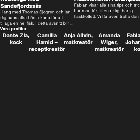
Sandefjordssås
Fabian visar alla sina tips och tric
hur man får till en riktigt härlig 
Häng med Thomas Sjögren och lär 
fläskkotlett. Vi får även träffa den 
dig hans allra bästa knep för att 
före detta schlagerkungen Fredrik
tillaga en hel fisk. I detta avsnitt blir 
som lämnat stan och sadlat om till
Våra profiler
de helstekt rödtunga med 
grisbonde på Gotland.
sandefjordssås och en magisk sallad 
Dante Zia,
Camilla
Anja Allvin,
Amanda
Fabia
på pepparrot och äpple.
kock
Hamid –
matkreatör
Wiger,
Joha
receptkreatör
matkreatör
k