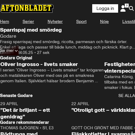
Logga in
Hem
Serier
Nyheter
Sport
Nöje
Livsstil
Sparrispaj med smördeg
Godare
Frasig sparrispaj med smördeg, ricotta, parmesan och färska örter. 
Enkel att laga och passar till både lunch, middag och picknick. Klart på 
Se mer
40 minuter! Recept av Alexandra Marzocchelli.
Godare
•
14.05.25
•
27 sek
Godare Original
Oliver Ingrosso - livets smaker
Festlighete
I serien ”Oliver Ingrosso – Livets smaker” tar krögaren 
vinterspecia
och matälskaren Oliver med oss på en smakresa 
Catarina König, 
genom Italien. Självklart hälsar brodern Benjamin 
tillbaka med en
Ingrosso på i Rom.
smaker i fokus. D
julfavoriter och 
Senaste Godare
SE ALLA
succé.
29 APRIL
0:50
22 APRIL
”Det är briljant – ett
”Otroligt gott – världskla
genidrag”
Godare rekommenderar
THOMAS SJÖGREN
•
S1, E3
13:56
GOTT OCH GRÖNT MED FABBE
Rödtunga med
Fläskkotletter i svampså