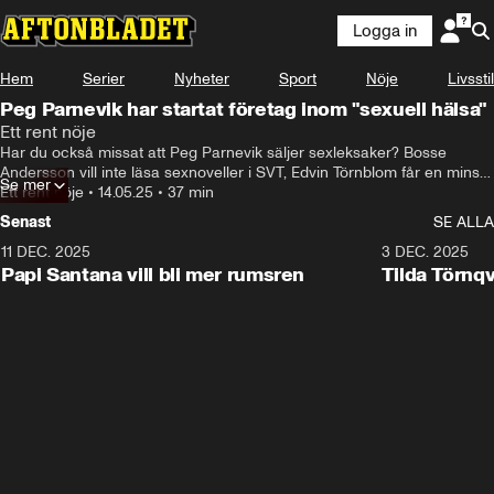
Logga in
Hem
Serier
Nyheter
Sport
Nöje
Livsstil
Peg Parnevik har startat företag inom "sexuell hälsa"
Ett rent nöje
Har du också missat att Peg Parnevik säljer sexleksaker? Bosse 
Andersson vill inte läsa sexnoveller i SVT, Edvin Törnblom får en minst 
Se mer
sagt intim gåva i TV och Anne Hathaway går knappt att känna igen 
Ett rent nöje
•
14.05.25
•
37 min
efter ryktade skönhetsoperationer.

Senast
SE ALLA
I studion: Natalie Demirian, Annie Månsson, Emanuel Silva

Producent: Maja Andersson

11 DEC. 2025
35:04
3 DEC. 2025
Kontrakt: ettrentnoje@aftonbladet.se
Papi Santana vill bli mer rumsren
Tilda Törnq