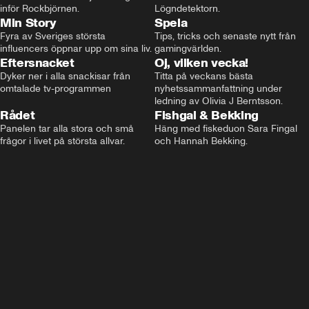
inför Rockbjörnen.
Lögndetektorn.
Min Story
Spela
Fyra av Sveriges största 
Tips, tricks och senaste nytt från 
influencers öppnar upp om sina liv.
gamingvärlden.
Eftersnacket
Oj, vilken vecka!
Dyker ner i alla snackisar från 
Titta på veckans bästa 
omtalade tv-programmen
nyhetssammanfattning under 
ledning av Olivia J Berntsson.
Rådet
Fishgal & Bekking
Panelen tar alla stora och små 
Häng med fiskeduon Sara Fingal 
frågor i livet på största allvar.
och Hannah Bekking.