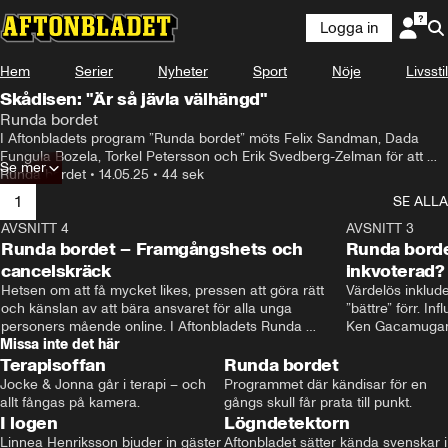
Logga in
Hem
Serier
Nyheter
Sport
Nöje
Livsstil
Skådisen: "Är så jävla välhängd"
Runda bordet
I Aftonbladets program ”Runda bordet” möts Felix Sandman, Dada 
Fungula Bozela, Torkel Petersson och Erik Svedberg-Zelman för att 
Se mer
diskutera livet som skådespelare.
Runda bordet
•
14.05.25
•
44 sek
1
SE ALLA
AVSNITT 4
25:07
AVSNITT 3
Runda bordet – Framgångshets och
Runda borde
cancelskräck
inkvoterad?
Hetsen om att få mycket likes, pressen att göra rätt 
Värdelös inklud
och känslan av att bära ansvaret för alla unga 
”bättre” förr. I
personers mående online. I Aftonbladets Runda 
Ken Gacamugani 
Missa inte det här
bordet möts kreatörerna Ida Asperud, Martin 
i Aftonbladets p
Terapisoffan
Skålander och Christian Skogsgårdh i ett samtal om 
Runda bordet
om mediebrans
influencerbranschen.
Jocke & Jonna går i terapi – och 
Programmet där kändisar för en 
allt fångas på kamera.
gångs skull får prata till punkt.
I logen
Lögndetektorn
Linnea Henriksson bjuder in gäster 
Aftonbladet sätter kända svenskar i 