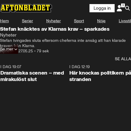
Logga in
Hem
Serier
Nyheter
Sport
Nöje
Livsstil
Stefan knäcktes av Klarnas krav – sparkades
Nyheter
Stefan tvingades sluta eftersom cheferna inte ansåg att han klarade 
kraven från Klarna.
Se mer
Nyheter
•
27.05.25
•
79 sek
SE ALLA
I DAG 19:07
0:42
I DAG 12:19
Dramatiska scenen – med
Här knockas politikern p
mirakulöst slut
stranden