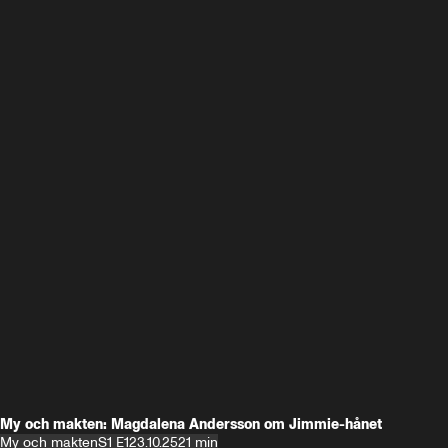
My och makten: Magdalena Andersson om Jimmie-hånet
My och makten
S1 E1
23.10.25
21 min