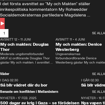
I det första avsnittet av ”My och Makten” ställer 
inrikespolitiska kommentatorn My Rohwedder 
Socialdemokraternas partiledare Magdalena 
Andersson till svars.
1
SE ALLA
AVSNITT 12
•
11 JUNI
26:27
AVSNITT 11
•
4 JUNI
2
My och makten: Douglas
My och makten: Denice
Thor
Westerberg
Moderata ungdomsförbundet 
Ungsvenskarnas 
(MUF:s) ordförande Douglas Thor 
förbundsordförande Denice 
gästar My och makten. I avsnittet 
Westerberg gästar My och makten.
diskuteras tonårsutvisningarna och 
avsnittet diskuteras migrationsfrå
hur Moderaterna ska locka väljare till 
och hur SD ska locka kvinnliga 
Väder
SE ALLA
valet i höst. 
väljare. 
I DAG 02:30
1:06
I GÅR 02:30
Så blir vädret där du bor
Så blir vädr
Senaste om konflikten i Mellanöstern
SE ALLA
NYHETER
•
17 FEB. 2025
0:45
NYHETER
•
16 F
500 dagar av krig i Gaza – se förödelsen
Nya vapen ti