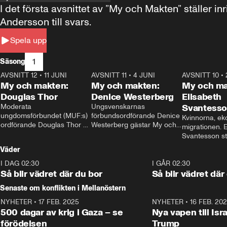
I det första avsnittet av ”My och Makten” ställe
Andersson till svars.
Spela upp
1
Säsong
AVSNITT 12
•
11 JUNI
26:27
AVSNITT 11
•
4 JUNI
23:40
AVSNITT 10
•
My och makten:
My och makten:
My och ma
Douglas Thor
Denice Westerberg
Elisabeth
Moderata 
Ungsvenskarnas 
Svantess
ungdomsförbundet (MUF:s) 
förbundsordförande Denice 
Kvinnorna, ek
ordförande Douglas Thor 
Westerberg gästar My och 
migrationen. E
gästar My och makten. I 
makten. I avsnittet 
Svantesson stäl
avsnittet diskuteras 
diskuteras migrationsfrågan 
när finansmini
Väder
tonårsutvisningarna och hur 
och hur SD ska locka 
Moderaterna ska locka 
kvinnliga väljare. 
I DAG 02:30
1:06
I GÅR 02:30
väljare till valet i höst. 
Så blir vädret där du bor
Så blir vädret där
Senaste om konflikten i Mellanöstern
NYHETER
•
17 FEB. 2025
0:45
NYHETER
•
16 FEB. 20
500 dagar av krig i Gaza – se
Nya vapen till Isr
förödelsen
Trump