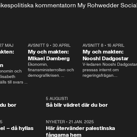
r inrikespolitiska kommentatorn My Rohwedder Soci
27 MAJ
3:51
AVSNITT 9
•
30 APRIL
24:00
AVSNITT 8
•
16 APRIL
25:1
kten:
My och makten:
My och makten:
Mikael Damberg
Nooshi Dadgostar
on
Ekonomin, 
V-ledaren Nooshi Dadgostar
finansministerrollen och 
pressas internt om 
onomin och 
demografikrisen. 
regeringsfrågan.

lisabeth 
Oppositionen ställs till svars 
I Aftonbladets 
ls till svars 
när Socialdemokraternas 
partiledarutfrågning ”My 
stern gästar 
Mikael Damberg gästar My 
och Makten” sätter hon ner 
My och Makten. 
och Makten. 
foten mot kritikerna:

1:06
5 AUGUSTI
1:0
– Vi ställer upp i val. Ska vi 
 du bor
Så blir vädret där du bor
vara med så sitter vi förstås 
25
1:22
NYHETER
•
21 JAN. 2025
0:5
ael – då hyllas
Här återvänder palestinska
fångarna hem