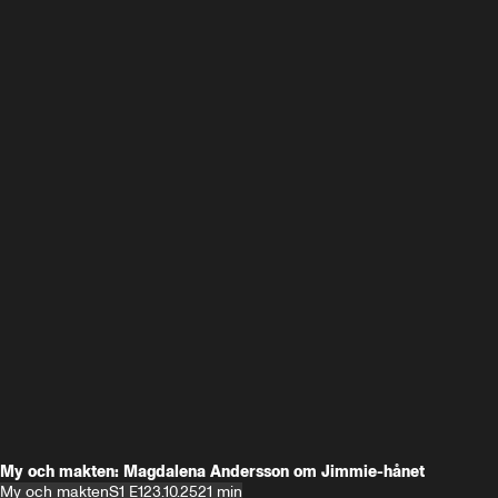
My och makten: Magdalena Andersson om Jimmie-hånet
My och makten
S1 E1
23.10.25
21 min