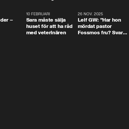
4:24
10 FEBRUARI
4:13
26 NOV. 2025
8:1
der –
Sara måste sälja
Leif GW: ”Har hon
huset för att ha råd
mördat pastor
med veterinären
Fossmos fru? Svar
nej.”