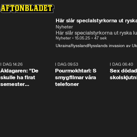
Här slår specialstyrkorna ut ryska
Nyheter
Här slår specialstyrkorna ut ryska lu
Nyheter
•
15.05.25
•
47 sek
Ukraina
Ryssland
Rysslands invasion av Uk
I DAG 14:26
1:54
I DAG 09:53
1:36
I DAG 06:40
Åklagaren: ”De
Pourmokhtari: S
Sex dödad
skulle ha firat
smygfilmar våra
skolskjutn
semester
telefoner
tillsammans”