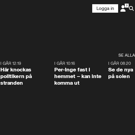
Logga in
SE ALLA
2
I GÅR 12:19
0:45
I GÅR 10:16
1:26
I GÅR 08:20
Här knockas
Per-Inge fast i
Se de nya 
politikern på
hemmet – kan inte
på solen
stranden
komma ut