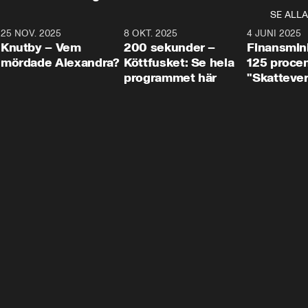
SE ALLA
3
25 NOV. 2025
31:05
8 OKT. 2025
4:29
4 JUNI 2025
Knutby – Vem
200 sekunder –
Finansmin
mördade Alexandra?
Köttfusket: Se hela
125 procent
programmet här
"Skattever
viktig uppg