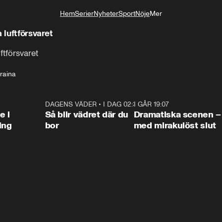
Hem
Serier
Nyheter
Sport
Nöje
Mer
Livsstil
 luftförsvaret
ftförsvaret
raina
0:47
DAGENS VÄDER
•
I DAG 02:30
1:06
I GÅR 19:07
0:4
e i
Så blir vädret där du
Dramatiska scenen –
ing
bor
med mirakulöst slut