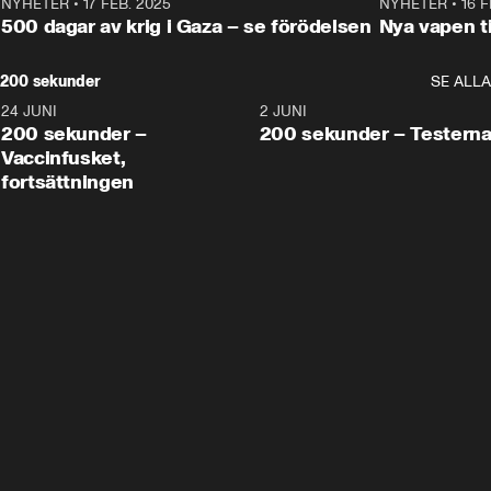
NYHETER
•
17 FEB. 2025
0:45
NYHETER
•
16 F
500 dagar av krig i Gaza – se förödelsen
Nya vapen ti
200 sekunder
SE ALLA
24 JUNI
5:00
2 JUNI
200 sekunder –
200 sekunder – Testern
Vaccinfusket,
fortsättningen