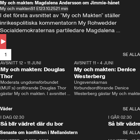
My och makten: Magdalena Andersson om Jimmie-hånet
My och makten
S1 E1
23.10.25
21 min
I det första avsnittet av ”My och Makten” ställer 
inrikespolitiska kommentatorn My Rohwedder 
Socialdemokraternas partiledare Magdalena 
Andersson till svars.
1
SE ALLA
AVSNITT 12
•
11 JUNI
26:27
AVSNITT 11
•
4 JUNI
2
My och makten: Douglas
My och makten: Denice
Thor
Westerberg
Moderata ungdomsförbundet 
Ungsvenskarnas 
(MUF:s) ordförande Douglas Thor 
förbundsordförande Denice 
gästar My och makten. I avsnittet 
Westerberg gästar My och makten.
diskuteras tonårsutvisningarna och 
avsnittet diskuteras migrationsfrå
hur Moderaterna ska locka väljare till 
och hur SD ska locka kvinnliga 
Väder
SE ALLA
valet i höst. 
väljare. 
I DAG 02:30
1:06
I GÅR 02:30
Så blir vädret där du bor
Så blir vädr
Senaste om konflikten i Mellanöstern
SE ALLA