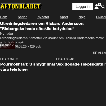
Logga in
Hem
Serier
Nyheter
Sport
Nöje
Livsstil
Utredningsledaren om Rickard Andersson:
”Risbergska hade särskild betydelse”
Nyheter
Utredningsledaren Kristoffer Zickbauer om Rickard Anderssons motiv 
och digitala spår.
Se mer
Nyheter
•
16.05.25
•
129 sek
SE ALLA
I DAG 09:53
1:36
I DAG 06:40
Pourmokhtari: S smygfilmar
Sex dödade i skolskjutni
våra telefoner