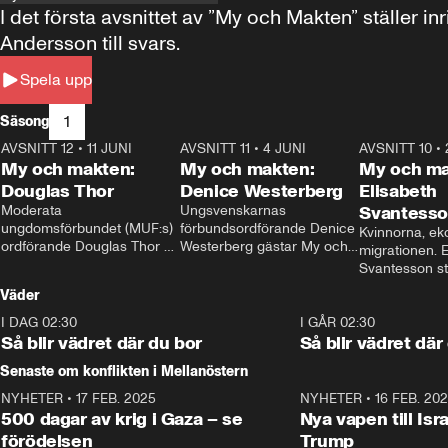
I det första avsnittet av ”My och Makten” ställe
Andersson till svars.
Spela upp
1
Säsong
AVSNITT 12
•
11 JUNI
26:27
AVSNITT 11
•
4 JUNI
23:40
AVSNITT 10
•
My och makten:
My och makten:
My och ma
Douglas Thor
Denice Westerberg
Elisabeth
Moderata 
Ungsvenskarnas 
Svantess
ungdomsförbundet (MUF:s) 
förbundsordförande Denice 
Kvinnorna, ek
ordförande Douglas Thor 
Westerberg gästar My och 
migrationen. E
gästar My och makten. I 
makten. I avsnittet 
Svantesson stäl
avsnittet diskuteras 
diskuteras migrationsfrågan 
när finansmini
Väder
tonårsutvisningarna och hur 
och hur SD ska locka 
Moderaterna ska locka 
kvinnliga väljare. 
I DAG 02:30
1:06
I GÅR 02:30
väljare till valet i höst. 
Så blir vädret där du bor
Så blir vädret där
Senaste om konflikten i Mellanöstern
NYHETER
•
17 FEB. 2025
0:45
NYHETER
•
16 FEB. 20
500 dagar av krig i Gaza – se
Nya vapen till Isr
förödelsen
Trump