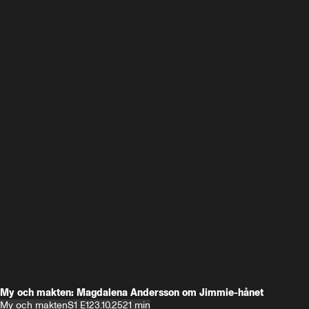
My och makten: Magdalena Andersson om Jimmie-hånet
My och makten
S1 E1
23.10.25
21 min