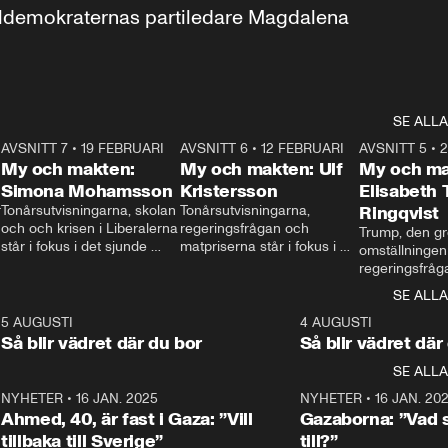
aldemokraternas partiledare Magdalena 
SE ALLA
7
AVSNITT 7
•
19 FEBRUARI
24:30
AVSNITT 6
•
12 FEBRUARI
27:30
AVSNITT 5
•
My och makten:
My och makten: Ulf
My och ma
Simona Mohamsson
Kristersson
Elisabeth
 
Tonårsutvisningarna, skolan 
Tonårsutvisningarna, 
Ringqvist
och och krisen i Liberalerna 
regeringsfrågan och 
Trump, den gr
står i fokus i det sjunde 
matpriserna står i fokus i 
omställningen
avsnittet av ”My och 
det sjätte avsnittet av ”My 
regeringsfråga
makten”. Se när 
och makten”. Se när 
centrum i det 
SE ALLA
Aftonbladets inrikespolitiska 
Aftonbladets inrikespolitiska 
avsnittet av ”
kommentator My 
kommentator My 
6
5 AUGUSTI
1:06
4 AUGUSTI
Makten”. Se nä
Rohwedder ställer 
Rohwedder ställer 
Så blir vädret där du bor
Så blir vädret där
Aftonbladets in
utbildnings- och 
statsminister Ulf Kristersson 
kommentator 
SE ALLA
integrationsminister Simona 
till svars.
Rohwedder stäl
Mohamsson till svars.
Centerpartiets
2
NYHETER
•
16 JAN. 2025
1:01
NYHETER
•
16 JAN. 20
Thand Ring till
Ahmed, 40, är fast i Gaza: ”Vill
Gazaborna: ”Vad s
tillbaka till Sverige”
till?”