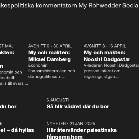
r inrikespolitiska kommentatorn My Rohwedder Soci
27 MAJ
3:51
AVSNITT 9
•
30 APRIL
24:00
AVSNITT 8
•
16 APRIL
25:1
kten:
My och makten:
My och makten:
Mikael Damberg
Nooshi Dadgostar
on
Ekonomin, 
V-ledaren Nooshi Dadgostar
finansministerrollen och 
pressas internt om 
onomin och 
demografikrisen. 
regeringsfrågan.

lisabeth 
Oppositionen ställs till svars 
I Aftonbladets 
ls till svars 
när Socialdemokraternas 
partiledarutfrågning ”My 
stern gästar 
Mikael Damberg gästar My 
och Makten” sätter hon ner 
My och Makten. 
och Makten. 
foten mot kritikerna:

1:06
6 AUGUSTI
1:0
– Vi ställer upp i val. Ska vi 
 du bor
Så blir vädret där du bor
vara med så sitter vi förstås 
25
1:22
NYHETER
•
21 JAN. 2025
0:5
ael – då hyllas
Här återvänder palestinska
fångarna hem