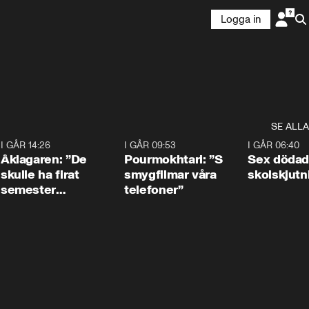
Logga in
SE ALLA
4
I GÅR 14:26
1:54
I GÅR 09:53
1:36
I GÅR 06:40
Åklagaren: ”De
Pourmokhtari: ”S
Sex dödad
skulle ha firat
smygfilmar våra
skolskjutn
semester
telefoner”
tillsammans”