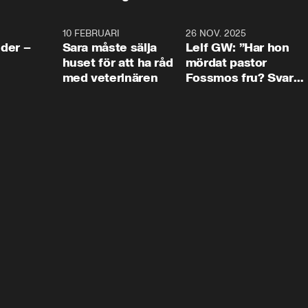
4:24
10 FEBRUARI
4:13
26 NOV. 2025
8:1
der –
Sara måste sälja
Leif GW: ”Har hon
huset för att ha råd
mördat pastor
med veterinären
Fossmos fru? Svar
nej.”