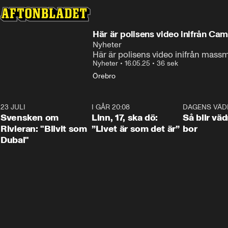
Här är polisens video inifrån Ca
Nyheter
Här är polisens video inifrån mas
Nyheter
•
16.05.25
•
36 sek
Örebro
23 JULI
1:42
I GÅR 20:08
4:36
DAGENS VÄD
Svensken om
Linn, 17, ska dö:
Så blir väd
Rivieran: "Blivit som
”Livet är som det är”
bor
Dubai"