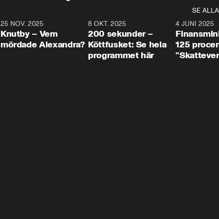
SE ALLA
3
25 NOV. 2025
31:05
8 OKT. 2025
4:29
4 JUNI 2025
Knutby – Vem
200 sekunder –
Finansmin
mördade Alexandra?
Köttfusket: Se hela
125 procent
programmet här
"Skattever
viktig uppg