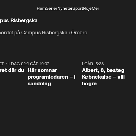
Hem
Serier
Nyheter
Sport
Nöje
Mer
Livsstil
mpus Risbergska
smordet på Campus Risbergska i Örebro
ER
•
I DAG 02:30
1:06
I GÅR 19:07
0:45
I GÅR 15:23
0:5
ret där du
Här somnar
Albert, 8, besteg
programledaren – i
Kebnekaise – vill
sändning
högre