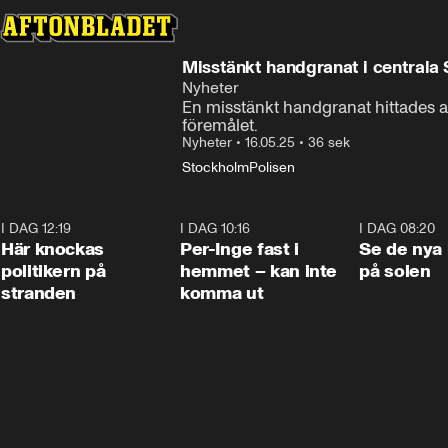
Misstänkt handgranat i centrala
Nyheter
En misstänkt handgranat hittades av
föremålet.
Nyheter
•
16.05.25
•
36 sek
Stockholm
Polisen
I DAG 12:19
0:45
I DAG 10:16
1:26
I DAG 08:20
Här knockas
Per-Inge fast i
Se de nya 
politikern på
hemmet – kan inte
på solen
stranden
komma ut