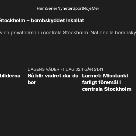
Hem
Serier
Nyheter
Sport
Nöje
Mer
Livsstil
 Stockholm – bombskyddet inkallat
 en privatperson i centrala Stockholm. Nationella bombskydd
0:31
DAGENS VÄDER
•
I DAG 02:30
1:06
I GÅR 21:41
0:3
bilderna
Så blir vädret där du
Larmet: Misstänkt
bor
farligt föremål i
centrala Stockholm