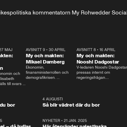
r inrikespolitiska kommentatorn My Rohwedder Soci
27 MAJ
3:51
AVSNITT 9
•
30 APRIL
24:00
AVSNITT 8
•
16 APRIL
25:1
kten:
My och makten:
My och makten:
Mikael Damberg
Nooshi Dadgostar
on
Ekonomin, 
V-ledaren Nooshi Dadgostar
finansministerrollen och 
pressas internt om 
onomin och 
demografikrisen. 
regeringsfrågan.

lisabeth 
Oppositionen ställs till svars 
I Aftonbladets 
ls till svars 
när Socialdemokraternas 
partiledarutfrågning ”My 
stern gästar 
Mikael Damberg gästar My 
och Makten” sätter hon ner 
My och Makten. 
och Makten. 
foten mot kritikerna:

1:06
4 AUGUSTI
1:0
– Vi ställer upp i val. Ska vi 
 du bor
Så blir vädret där du bor
vara med så sitter vi förstås 
25
1:22
NYHETER
•
21 JAN. 2025
0:5
ael – då hyllas
Här återvänder palestinska