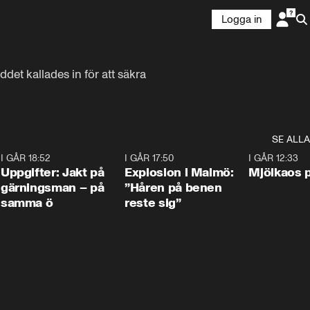
Logga in
et kallades in för att säkra 
SE ALLA
5
I GÅR 18:52
0:33
I GÅR 17:50
1:10
I GÅR 12:33
Uppgifter: Jakt på
Explosion i Malmö:
Mjölkaos p
gärningsman – på
”Håren på benen
samma ö
reste sig”