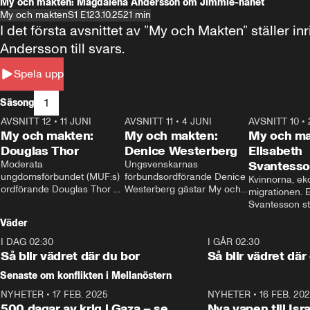
My och makten: Magdalena Andersson om Jimmie-hånet
My och makten
S1 E1
23.10.25
21 min
I det första avsnittet av ”My och Makten” ställe
Andersson till svars.
Spela upp
1
Säsong
AVSNITT 12
•
11 JUNI
26:27
AVSNITT 11
•
4 JUNI
23:40
AVSNITT 10
•
My och makten:
My och makten:
My och ma
Douglas Thor
Denice Westerberg
Elisabeth
Moderata 
Ungsvenskarnas 
Svantess
ungdomsförbundet (MUF:s) 
förbundsordförande Denice 
Kvinnorna, ek
ordförande Douglas Thor 
Westerberg gästar My och 
migrationen. E
gästar My och makten. I 
makten. I avsnittet 
Svantesson stäl
avsnittet diskuteras 
diskuteras migrationsfrågan 
när finansmini
Väder
tonårsutvisningarna och hur 
och hur SD ska locka 
Moderaterna ska locka 
kvinnliga väljare. 
I DAG 02:30
1:06
I GÅR 02:30
väljare till valet i höst. 
Så blir vädret där du bor
Så blir vädret där
Senaste om konflikten i Mellanöstern
NYHETER
•
17 FEB. 2025
0:45
NYHETER
•
16 FEB. 20
500 dagar av krig i Gaza – se
Nya vapen till Isr