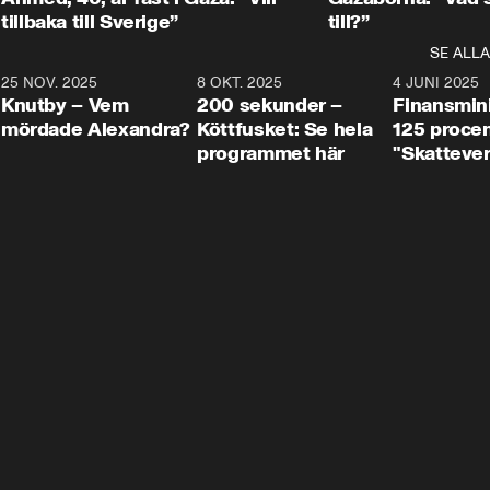
tillbaka till Sverige”
till?”
SE ALLA
3
25 NOV. 2025
31:05
8 OKT. 2025
4:29
4 JUNI 2025
Knutby – Vem
200 sekunder –
Finansmin
mördade Alexandra?
Köttfusket: Se hela
125 procent
programmet här
"Skattever
viktig uppg