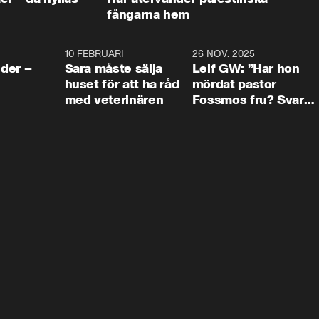
fångarna hem
4:24
10 FEBRUARI
4:13
26 NOV. 2025
8:1
der –
Sara måste sälja
Leif GW: ”Har hon
huset för att ha råd
mördat pastor
med veterinären
Fossmos fru? Svar
nej.”