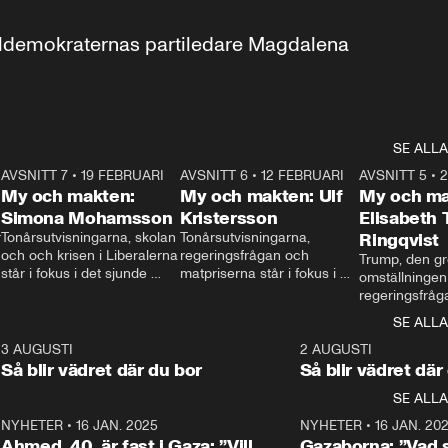
aldemokraternas partiledare Magdalena 
SE ALLA
7
AVSNITT 7
•
19 FEBRUARI
24:30
AVSNITT 6
•
12 FEBRUARI
27:30
AVSNITT 5
•
My och makten:
My och makten: Ulf
My och ma
Simona Mohamsson
Kristersson
Elisabeth
 
Tonårsutvisningarna, skolan 
Tonårsutvisningarna, 
Ringqvist
och och krisen i Liberalerna 
regeringsfrågan och 
Trump, den gr
står i fokus i det sjunde 
matpriserna står i fokus i 
omställningen
avsnittet av ”My och 
det sjätte avsnittet av ”My 
regeringsfråga
makten”. Se när 
och makten”. Se när 
centrum i det 
SE ALLA
Aftonbladets inrikespolitiska 
Aftonbladets inrikespolitiska 
avsnittet av ”
kommentator My 
kommentator My 
6
3 AUGUSTI
1:06
2 AUGUSTI
Makten”. Se nä
Rohwedder ställer 
Rohwedder ställer 
Så blir vädret där du bor
Så blir vädret där
Aftonbladets in
utbildnings- och 
statsminister Ulf Kristersson 
kommentator 
SE ALLA
integrationsminister Simona 
till svars.
Rohwedder stäl
Mohamsson till svars.
Centerpartiets
2
NYHETER
•
16 JAN. 2025
1:01
NYHETER
•
16 JAN. 20
Thand Ring till
Ahmed, 40, är fast i Gaza: ”Vill
Gazaborna: ”Vad s