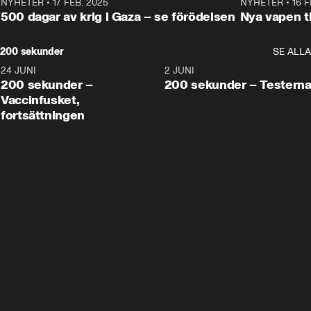
NYHETER
•
17 FEB. 2025
0:45
NYHETER
•
16 F
500 dagar av krig i Gaza – se förödelsen
Nya vapen ti
200 sekunder
SE ALLA
24 JUNI
5:00
2 JUNI
200 sekunder –
200 sekunder – Testern
Vaccinfusket,
fortsättningen