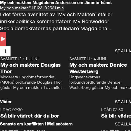
My och makten: Magdalena Andersson om Jimmie-hånet
My och makten
S1 E1
23.10.25
21 min
I det första avsnittet av ”My och Makten” ställer 
inrikespolitiska kommentatorn My Rohwedder 
Socialdemokraternas partiledare Magdalena 
Andersson till svars.
1
SE ALLA
AVSNITT 12
•
11 JUNI
26:27
AVSNITT 11
•
4 JUNI
2
My och makten: Douglas
My och makten: Denice
Thor
Westerberg
Moderata ungdomsförbundet 
Ungsvenskarnas 
(MUF:s) ordförande Douglas Thor 
förbundsordförande Denice 
gästar My och makten. I avsnittet 
Westerberg gästar My och makten.
diskuteras tonårsutvisningarna och 
avsnittet diskuteras migrationsfrå
hur Moderaterna ska locka väljare till 
och hur SD ska locka kvinnliga 
Väder
SE ALLA
valet i höst. 
väljare. 
I DAG 02:30
1:06
I GÅR 02:30
Så blir vädret där du bor
Så blir vädr
Senaste om konflikten i Mellanöstern
SE ALLA