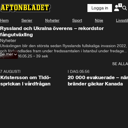
Logga in
Hem
Serier
Nyheter
Sport
Nöje
Livsstil
Ryssland och Ukraina överens – rekordstor
fångutväxling
Nyheter
Utväxlingen blir den största sedan Rysslands fullskaliga invasion 2022, 
och förhandlades fram under fredssamtalen i Istanbul under fredagen. 
Se mer
Det bekräftar båda ländernas delegationer efter mötet.
Nyheter
•
16.05.25
•
39 sek
SE ALLA
7 AUGUSTI
0:42
I DAG 05:56
Kristersson om Tidö-
20 000 evakuerade – nä
sprickan i vårdfrågan
bränder gäckar Kanada