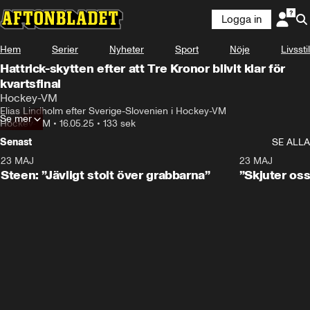
Logga in
Hem
Serier
Nyheter
Sport
Nöje
Livsstil
Hattrick-skytten efter att Tre Kronor blivit klar för
kvartsfinal
Hockey-VM
Elias Lindholm efter Sverige-Slovenien i Hockey-VM
Se mer
Hockey-VM
•
16.05.25
•
133 sek
Senast
SE ALLA
23 MAJ
0:59
23 MAJ
Steen: ”Jävligt stolt över grabbarna”
”Skjuter oss