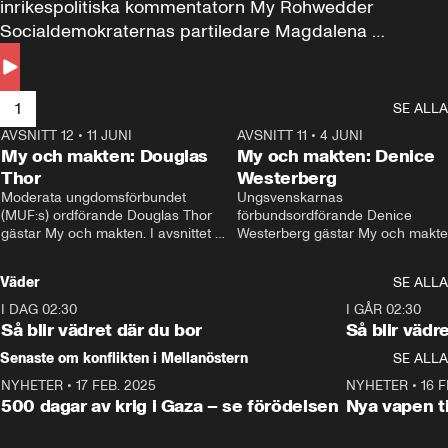
inrikespolitiska kommentatorn My Rohwedder 
Socialdemokraternas partiledare Magdalena 
Andersson till svars.
1
SE ALLA
AVSNITT 12
•
11 JUNI
26:27
AVSNITT 11
•
4 JUNI
2
My och makten: Douglas
My och makten: Denice
Thor
Westerberg
Moderata ungdomsförbundet 
Ungsvenskarnas 
(MUF:s) ordförande Douglas Thor 
förbundsordförande Denice 
gästar My och makten. I avsnittet 
Westerberg gästar My och makten.
diskuteras tonårsutvisningarna och 
avsnittet diskuteras migrationsfrå
hur Moderaterna ska locka väljare till 
och hur SD ska locka kvinnliga 
Väder
SE ALLA
valet i höst. 
väljare. 
I DAG 02:30
1:06
I GÅR 02:30
Så blir vädret där du bor
Så blir vädr
Senaste om konflikten i Mellanöstern
SE ALLA
NYHETER
•
17 FEB. 2025
0:45
NYHETER
•
16 F
500 dagar av krig i Gaza – se förödelsen
Nya vapen ti