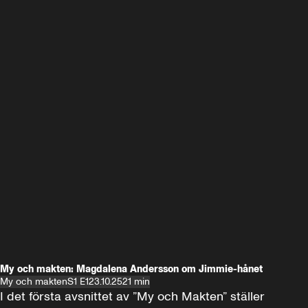
My och makten: Magdalena Andersson om Jimmie-hånet
My och makten
S1 E1
23.10.25
21 min
I det första avsnittet av ”My och Makten” ställer 