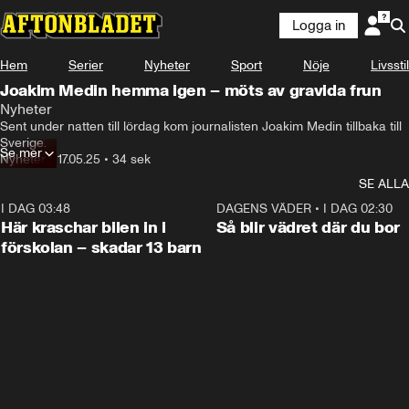
Logga in
Hem
Serier
Nyheter
Sport
Nöje
Livsstil
Joakim Medin hemma igen – möts av gravida frun
Nyheter
Sent under natten till lördag kom journalisten Joakim Medin tillbaka till 
Sverige.
Se mer
Nyheter
•
17.05.25
•
34 sek
SE ALLA
I DAG 03:48
0:29
DAGENS VÄDER
•
I DAG 02:30
Här kraschar bilen in i
Så blir vädret där du bor
förskolan – skadar 13 barn