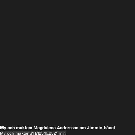
My och makten: Magdalena Andersson om Jimmie-hånet
My och makten
S1 E1
23.10.25
21 min