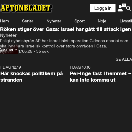
Logga in
Hem
Serier
Nyheter
Sport
Nöje
Livsstil
Röken stiger över Gaza: Israel har gått till attack igen
Nyheter
Enligt nyhetsbyrån AP har Israel inlett operation Gideons chariot som 
ska innebära israelisk kontroll över stora områden i Gaza.
Se mer
Nyheter
•
17.05.25
•
35 sek
SE ALLA
I DAG 12:19
0:45
I DAG 10:16
Här knockas politikern på
Per-Inge fast i hemmet –
stranden
kan inte komma ut