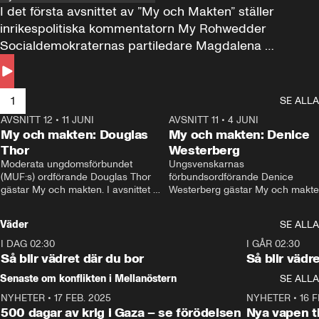
I det första avsnittet av ”My och Makten” ställer 
inrikespolitiska kommentatorn My Rohwedder 
Socialdemokraternas partiledare Magdalena 
Andersson till svars.
1
SE ALLA
AVSNITT 12
•
11 JUNI
26:27
AVSNITT 11
•
4 JUNI
2
My och makten: Douglas
My och makten: Denice
Thor
Westerberg
Moderata ungdomsförbundet 
Ungsvenskarnas 
(MUF:s) ordförande Douglas Thor 
förbundsordförande Denice 
gästar My och makten. I avsnittet 
Westerberg gästar My och makten.
diskuteras tonårsutvisningarna och 
avsnittet diskuteras migrationsfrå
hur Moderaterna ska locka väljare till 
och hur SD ska locka kvinnliga 
Väder
SE ALLA
valet i höst. 
väljare. 
I DAG 02:30
1:06
I GÅR 02:30
Så blir vädret där du bor
Så blir vädr
Senaste om konflikten i Mellanöstern
SE ALLA
NYHETER
•
17 FEB. 2025
0:45
NYHETER
•
16 F
500 dagar av krig i Gaza – se förödelsen
Nya vapen ti