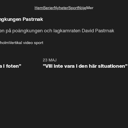
Hem
Serier
Nyheter
Sport
Nöje
Mer
Livsstil
ängkungen Pastrnak
kten på poängkungen och lagkamraten David Pastrnak
dholm
Vertikal video sport
0:53
23 MAJ
0:4
a i foten”
”Vill inte vara i den här situationen”