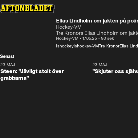
Elias Lindholm om jakten på po
Hockey-VM
Tre Kronors Elias Lindholm om ja
Hockey-VM
•
17.05.25
•
90 sek
Ishockey
Ishockey-VM
Tre Kronor
Elias Lin
Senast
23 MAJ
0:59
23 MAJ
Steen: ”Jävligt stolt över
”Skjuter oss själv
grabbarna”