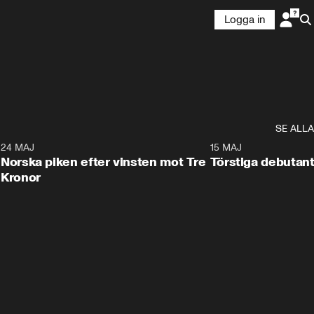
Logga in
SE ALLA
8
24 MAJ
0:26
15 MAJ
Norska piken efter vinsten mot Tre
Törstiga debutant
Kronor