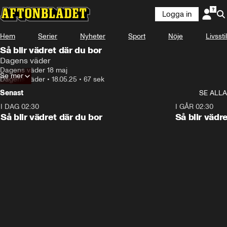
Logga in
Hem
Serier
Nyheter
Sport
Nöje
Livsstil
Så blir vädret där du bor
Dagens väder
Dagens väder 18 maj
Se mer
Dagens väder
•
18.05.25
•
67 sek
Senast
SE ALLA
I DAG 02:30
1:06
I GÅR 02:30
Så blir vädret där du bor
Så blir vädr