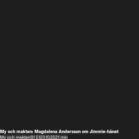
My och makten: Magdalena Andersson om Jimmie-hånet
My och makten
S1 E1
23.10.25
21 min