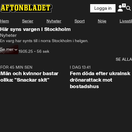
Logga in
Hem
Serier
Nyheter
Sport
Nöje
Livsstil
Här syns vargen i Stockholm
Nyheter
En varg har synts till i norra Stockholm i helgen. 

Se mer
Enligt Mikael Fransson, vilthandläggare på Länsstyrelsen, är det inte 
Nyheter
•
19.05.25
•
56 sek
helt ovanligt.
SE ALLA
FÖR 45 MIN SEN
1:11
I DAG 13:41
Män och kvinnor bastar
Fem döda efter ukrainsk
olika: "Snackar skit"
drönarattack mot
bostadshus