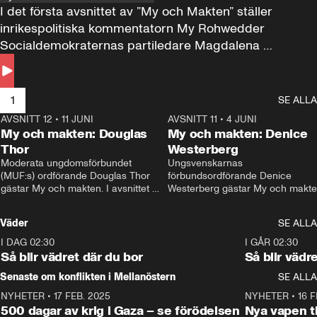
I det första avsnittet av ”My och Makten” ställer 
inrikespolitiska kommentatorn My Rohwedder 
Socialdemokraternas partiledare Magdalena 
Andersson till svars.
1
SE ALLA
AVSNITT 12
•
11 JUNI
26:27
AVSNITT 11
•
4 JUNI
2
My och makten: Douglas
My och makten: Denice
Thor
Westerberg
Moderata ungdomsförbundet 
Ungsvenskarnas 
(MUF:s) ordförande Douglas Thor 
förbundsordförande Denice 
gästar My och makten. I avsnittet 
Westerberg gästar My och makten.
diskuteras tonårsutvisningarna och 
avsnittet diskuteras migrationsfrå
hur Moderaterna ska locka väljare till 
och hur SD ska locka kvinnliga 
Väder
SE ALLA
valet i höst. 
väljare. 
I DAG 02:30
1:06
I GÅR 02:30
Så blir vädret där du bor
Så blir vädr
Senaste om konflikten i Mellanöstern
SE ALLA
NYHETER
•
17 FEB. 2025
0:45
NYHETER
•
16 F
500 dagar av krig i Gaza – se förödelsen
Nya vapen ti