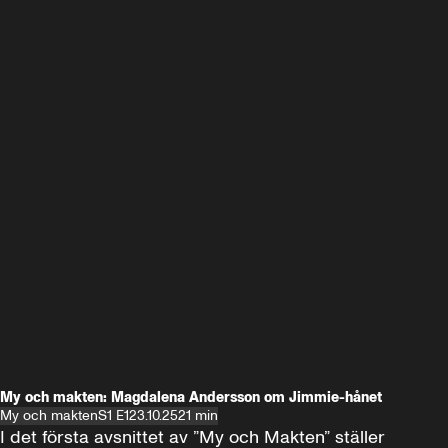
My och makten: Magdalena Andersson om Jimmie-hånet
My och makten
S1 E1
23.10.25
21 min
I det första avsnittet av ”My och Makten” ställer 