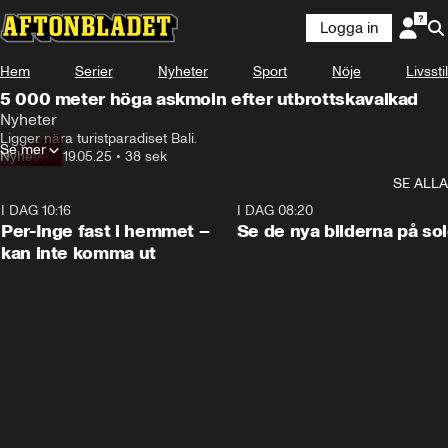
Logga in
Hem
Serier
Nyheter
Sport
Nöje
Livsstil
5 000 meter höga askmoln efter utbrottskavalkad
Nyheter
Ligger nära turistparadiset Bali.
Se mer
Nyheter
•
19.05.25
•
38 sek
SE ALLA
I DAG 10:16
1:26
I DAG 08:20
Per-Inge fast i hemmet –
Se de nya bilderna på so
kan inte komma ut