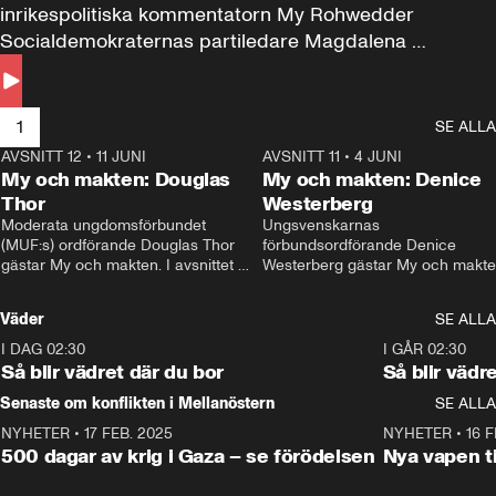
inrikespolitiska kommentatorn My Rohwedder 
Socialdemokraternas partiledare Magdalena 
Andersson till svars.
1
SE ALLA
AVSNITT 12
•
11 JUNI
26:27
AVSNITT 11
•
4 JUNI
2
My och makten: Douglas
My och makten: Denice
Thor
Westerberg
Moderata ungdomsförbundet 
Ungsvenskarnas 
(MUF:s) ordförande Douglas Thor 
förbundsordförande Denice 
gästar My och makten. I avsnittet 
Westerberg gästar My och makten.
diskuteras tonårsutvisningarna och 
avsnittet diskuteras migrationsfrå
hur Moderaterna ska locka väljare till 
och hur SD ska locka kvinnliga 
Väder
SE ALLA
valet i höst. 
väljare. 
I DAG 02:30
1:06
I GÅR 02:30
Så blir vädret där du bor
Så blir vädr
Senaste om konflikten i Mellanöstern
SE ALLA
NYHETER
•
17 FEB. 2025
0:45
NYHETER
•
16 F
500 dagar av krig i Gaza – se förödelsen
Nya vapen ti