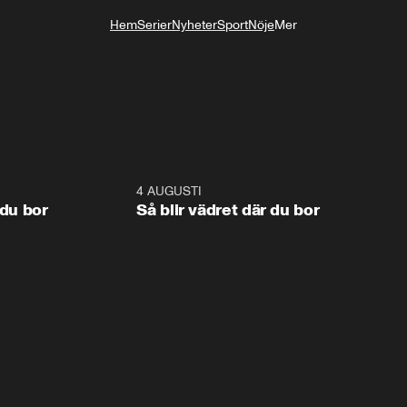
Hem
Serier
Nyheter
Sport
Nöje
Mer
Livsstil
1:06
4 AUGUSTI
1:0
 du bor
Så blir vädret där du bor