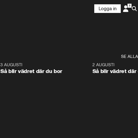
Logga in
SE ALLA
6
3 AUGUSTI
1:06
2 AUGUSTI
Så blir vädret där du bor
Så blir vädret där