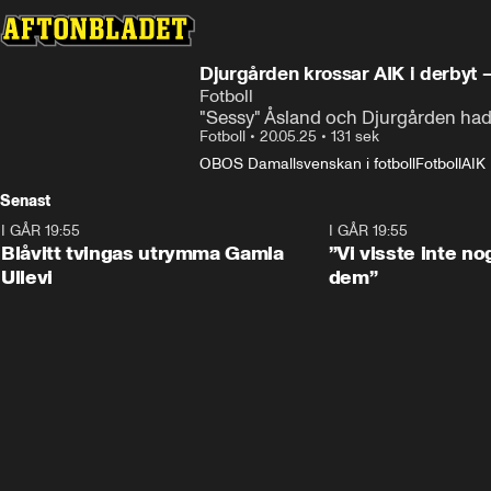
Djurgården krossar AIK i derbyt 
Fotboll
"Sessy" Åsland och Djurgården had
Fotboll
•
20.05.25
•
131 sek
OBOS Damallsvenskan i fotboll
Fotboll
AIK 
Senast
I GÅR 19:55
0:29
I GÅR 19:55
Blåvitt tvingas utrymma Gamla
”Vi visste inte n
Ullevi
dem”