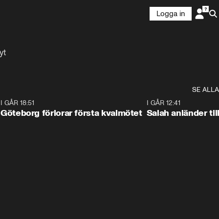
Logga in
yt
SE ALLA
7
I GÅR 18:51
2:17
I GÅR 12:41
Göteborg förlorar första kvalmötet
Salah anländer ti