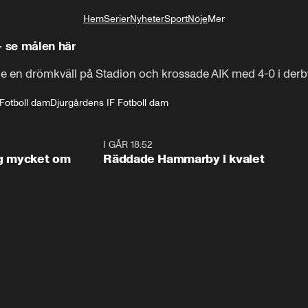
Hem
Serier
Nyheter
Sport
Nöje
Mer
Livsstil
– se målen här
e en drömkväll på Stadion och krossade AIK med 4-0 i derb
Fotboll dam
Djurgårdens IF Fotboll dam
1:56
I GÅR 18:52
2:1
og mycket om
Räddade Hammarby i kvalet