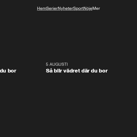
Hem
Serier
Nyheter
Sport
Nöje
Mer
Livsstil
1:06
5 AUGUSTI
1:0
 du bor
Så blir vädret där du bor