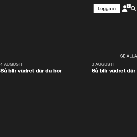
Logga in
SE ALLA
6
4 AUGUSTI
1:06
3 AUGUSTI
Så blir vädret där du bor
Så blir vädret där