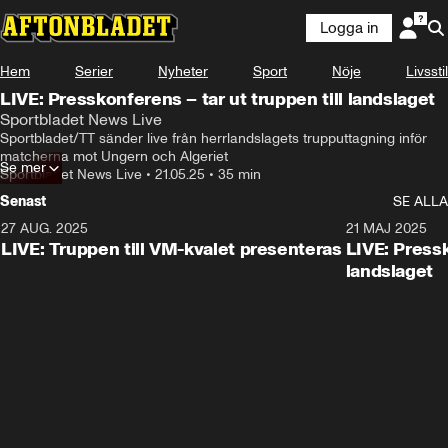
Logga in
Hem
Serier
Nyheter
Sport
Nöje
Livsstil
LIVE: Presskonferens – tar ut truppen till landslaget
Sportbladet News Live
Sportbladet/TT sänder live från herrlandslagets trupputtagning inför 
matcherna mot Ungern och Algeriet
Se mer
Sportbladet News Live
•
21.05.25
•
35 min
Senast
SE ALLA
27 AUG. 2025
21 MAJ 2025
LIVE: Truppen till VM-kvalet presenteras
LIVE: Pressk
landslaget