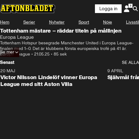
Logga in
Hem
Serier
Nyheter
Sport
Nöje
Livsstil
Tottenham mästare – räddar titeln på mållinjen
Europa League
Tottenham Hotspur besegrade Manchester United i Europa League-
finalen med 1–0. Det är klubbens första europeiska trofé på 41 år.
Se mer
Europa League
•
21.05.25
•
85 sek
Senast
SE ALLA
20 MAJ
1:32
9 APRIL
Victor Nilsson Lindelöf vinner Europa
Självmål frå
League med sitt Aston Villa