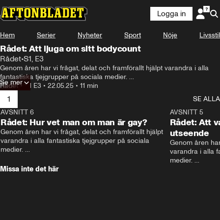
Logga in
Hem
Serier
Nyheter
Sport
Nöje
Livsstil
Rådet: Att ljuga om sitt bodycount
Rådet
•
S1, E3
Genom åren har vi frågat, delat och framförallt hjälpt varandra i alla 
fantastiska tjejgrupper på sociala medier. 

Se mer
Rådet
•
S1 E3
•
22.05.25
•
11 min
I Aftonbladets nya programsatsning ”Rådet” möts programledare Olivia 
1
SE ALLA
J Berntsson, influencern och poddaren Lovisa ”Laki” Karlsson och 
kulturjournalisten och författaren Minna Höggren för att ta alla dessa 
AVSNITT 6
11:20
AVSNITT 5
stora och små funderingar på absolut största allvar.
Rådet: Hur vet man om man är gay?
Rådet: Att v
Genom åren har vi frågat, delat och framförallt hjälpt 
utseende
varandra i alla fantastiska tjejgrupper på sociala 
Genom åren har vi
medier. 

varandra i alla f
medier. 

I Aftonbladets nya programsatsning ”Rådet” möts 
Missa inte det här
programledare Olivia J Berntsson, influencern och 
I Aftonbladets 
poddaren Lovisa ”Laki” Karlsson och 
programledare Ol
kulturjournalisten och författaren Minna Höggren för 
poddaren Lovisa
att ta alla dessa stora och små funderingar på absolut 
kulturjournalist
största allvar.
att ta alla dess