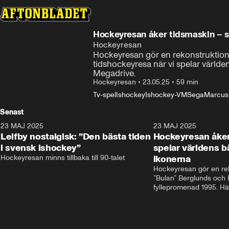
Hockeyresan åker tidsmaskin – s
Hockeyresan
Hockeyresan gör en rekonstruktion
tidshockeyresa när vi spelar värld
Megadrive.
Hockeyresan
•
23.05.25
•
59 min
Tv-spel
Ishockey
Ishockey-VM
Sega
Marcus 
Senast
23 MAJ 2025
0:31
23 MAJ 2025
Leifby nostalgisk: ”Den bästa tiden
Hockeyresan åker
i svensk ishockey”
spelar världens 
Hockeyresan minns tillbaka till 90-talet
ikonerna
Hockeyresan gör en rek
”Bulan” Berglunds och E
fyllepromenad 1995. Hä
tidshockeyresa när vi s
hockeyspel genom tide
ikonerna. Elitserien 9