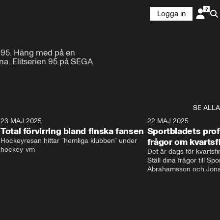
Logga in
995. Häng med på en 
a. Elitserien 95 på SEGA 
SE ALLA
8
23 MAJ 2025
0:39
22 MAJ 2025
Total förvirring bland finska fansen
Sportbladets prof
Hockeyresan hittar ”hemliga klubben” under 
frågor om kvartsf
hockey-vm
Det är dags för kvartsfi
Ställ dina frågor till Sp
Abrahamsson och Jonat
svar i live-tv. Program