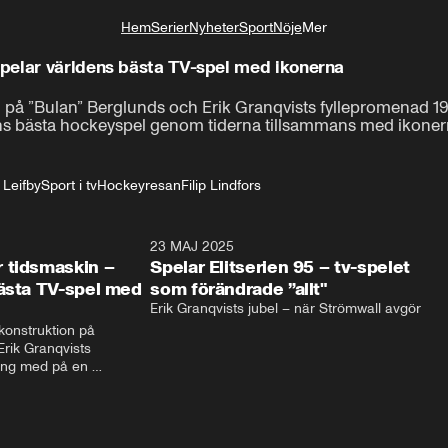
Hem
Serier
Nyheter
Sport
Nöje
Mer
Livsstil
pelar världens bästa TV-spel med ikonerna
 på ”Bulan” Berglunds och Erik Granqvists fyllepromenad 1
ens bästa hockeyspel genom tiderna tillsammans med ikonern
Leifby
Sport i tv
Hockeyresan
Filip Lindfors
59:07
23 MAJ 2025
0:3
 tidsmaskin –
Spelar Elitserien 95 – tv-spelet
bästa TV-spel med
som förändrade ”allt"
Erik Granqvists jubel – när Strömwall avgör
onstruktion på 
rik Granqvists 
ng med på en 
pelar världens bästa 
rna tillsammans med 
5 på SEGA Megadrive.