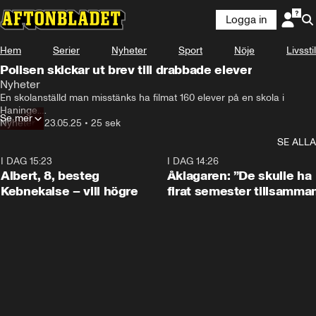
Logga in
Hem
Serier
Nyheter
Sport
Nöje
Livsstil
Polisen skickar ut brev till drabbade elever
Nyheter
En skolanställd man misstänks ha filmat 160 elever på en skola i 
Haninge.

Se mer
– Det har varit fråga om ett väldigt omfattande material och polisen 
Nyheter
•
23.05.25
•
25 sek
har arbetat intensivt för att identifiera så många målsäganden som 
SE ALLA
möjligt, säger åklagare Åsa Valter.
I DAG 15:23
0:54
I DAG 14:26
Albert, 8, besteg
Åklagaren: ”De skulle ha
Kebnekaise – vill högre
firat semester tillsamma