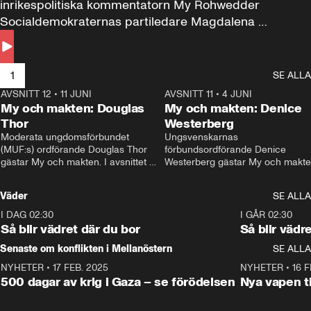
inrikespolitiska kommentatorn My Rohwedder 
Socialdemokraternas partiledare Magdalena 
Andersson till svars.
1
SE ALLA
AVSNITT 12
•
11 JUNI
26:27
AVSNITT 11
•
4 JUNI
2
My och makten: Douglas
My och makten: Denice
Thor
Westerberg
Moderata ungdomsförbundet 
Ungsvenskarnas 
(MUF:s) ordförande Douglas Thor 
förbundsordförande Denice 
gästar My och makten. I avsnittet 
Westerberg gästar My och makten.
diskuteras tonårsutvisningarna och 
avsnittet diskuteras migrationsfrå
hur Moderaterna ska locka väljare till 
och hur SD ska locka kvinnliga 
Väder
SE ALLA
valet i höst. 
väljare. 
I DAG 02:30
1:06
I GÅR 02:30
Så blir vädret där du bor
Så blir vädr
Senaste om konflikten i Mellanöstern
SE ALLA
NYHETER
•
17 FEB. 2025
0:45
NYHETER
•
16 F
500 dagar av krig i Gaza – se förödelsen
Nya vapen ti