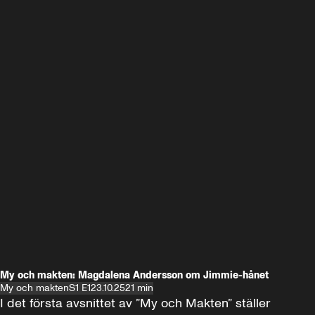
My och makten: Magdalena Andersson om Jimmie-hånet
My och makten
S1 E1
23.10.25
21 min
I det första avsnittet av ”My och Makten” ställer 