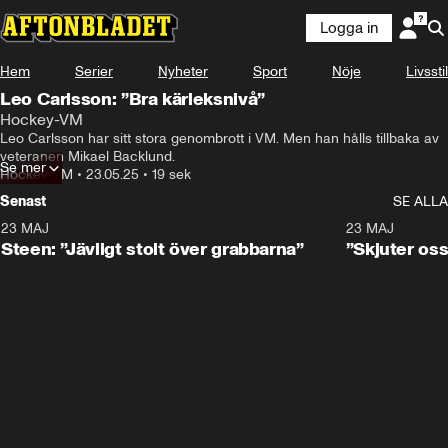
Logga in
Hem
Serier
Nyheter
Sport
Nöje
Livsstil
Leo Carlsson: ”Bra kärleksnivå”
Hockey-VM
Leo Carlsson har sitt stora genombrott i VM. Men han hålls tillbaka av 
veteranen Mikael Backlund.
Se mer
Hockey-VM
•
23.05.25
•
19 sek
Senast
SE ALLA
23 MAJ
0:59
23 MAJ
Steen: ”Jävligt stolt över grabbarna”
”Skjuter oss