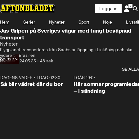
Logga in
Hem
Serier
Nyheter
Sport
Nöje
Livsstil
Jas Gripen på Sveriges vägar med tungt beväpnad
transport
Nyheter
Flygplanet transporteras från Saabs anläggning i Linköping och ska 
vidare till Brasilien
Se mer
Nyheter
•
24.05.25
•
48 sek
SE ALLA
DAGENS VÄDER
•
I DAG 02:30
1:06
I GÅR 19:07
Så blir vädret där du bor
Här somnar programleda
– i sändning