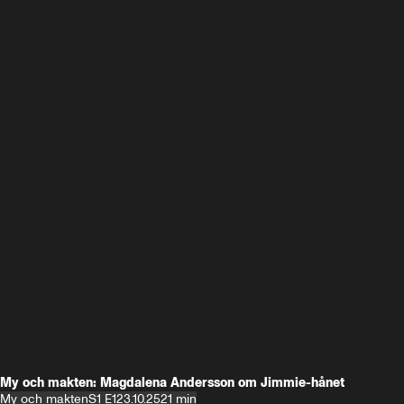
My och makten: Magdalena Andersson om Jimmie-hånet
My och makten
S1 E1
23.10.25
21 min