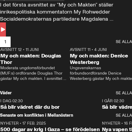
I det första avsnittet av ”My och Makten” ställer 
inrikespolitiska kommentatorn My Rohwedder 
Socialdemokraternas partiledare Magdalena 
Andersson till svars.
1
SE ALLA
AVSNITT 12
•
11 JUNI
26:27
AVSNITT 11
•
4 JUNI
2
My och makten: Douglas
My och makten: Denice
Thor
Westerberg
Moderata ungdomsförbundet 
Ungsvenskarnas 
(MUF:s) ordförande Douglas Thor 
förbundsordförande Denice 
gästar My och makten. I avsnittet 
Westerberg gästar My och makten.
diskuteras tonårsutvisningarna och 
avsnittet diskuteras migrationsfrå
hur Moderaterna ska locka väljare till 
och hur SD ska locka kvinnliga 
Väder
SE ALLA
valet i höst. 
väljare. 
I DAG 02:30
1:06
I GÅR 02:30
Så blir vädret där du bor
Så blir vädr
Senaste om konflikten i Mellanöstern
SE ALLA
NYHETER
•
17 FEB. 2025
0:45
NYHETER
•
16 F
500 dagar av krig i Gaza – se förödelsen
Nya vapen ti