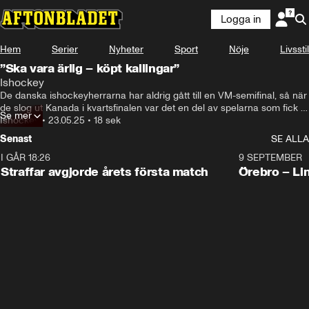
Logga in
Hem
Serier
Nyheter
Sport
Nöje
Livsstil
”Ska vara ärlig – köpt kallingar”
Ishockey
De danska ishockeyherrarna har aldrig gått till en VM-semifinal, så när 
de slog ut Kanada i kvartsfinalen var det en del av spelarna som fick 
Se mer
köpa nya underkläder då de inte räknat med att vara borta så länge.
Ishockey
•
23.05.25
•
18 sek
Senast
SE ALLA
I GÅR 18:26
2:19
9 SEPTEMBER
Plus
Straffar avgjorde årets första match
Örebro – Li