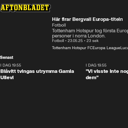
Här firar Bergvall Europa-titeln
Fotboll
Tottenham Hotspur tog första Europ
personer i norra London.
Fotboll
•
23.05.25
•
23 sek
Tottenham Hotspur FC
Europa League
Luca
Senast
I DAG 19:55
0:29
I DAG 19:55
Blåvitt tvingas utrymma Gamla
”Vi visste inte n
Ullevi
dem”