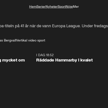
Hem
Serier
Nyheter
Sport
Nöje
Mer
Livsstil
a-titeln på 41 år när de vann Europa League. Under fredagsk
s Bergvall
Vertikal video sport
1:56
I DAG 18:52
2:1
og mycket om
Räddade Hammarby i kvalet