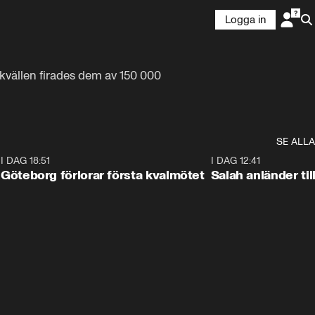
Logga in
vällen firades dem av 150 000 
SE ALLA
7
I DAG 18:51
2:17
I DAG 12:41
Göteborg förlorar första kvalmötet
Salah anländer ti