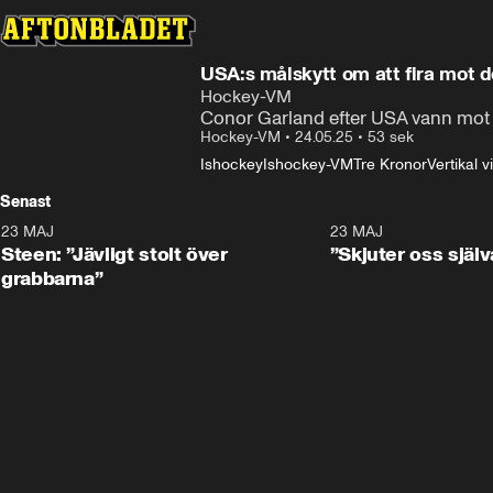
USA:s målskytt om att fira mot 
Hockey-VM
Conor Garland efter USA vann mot 
Hockey-VM
•
24.05.25
•
53 sek
Ishockey
Ishockey-VM
Tre Kronor
Vertikal v
Senast
23 MAJ
0:59
23 MAJ
Steen: ”Jävligt stolt över
”Skjuter oss själv
grabbarna”