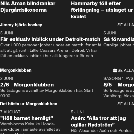
Nils Åman blindrankar
Hammarby föll efter
Djurgårdsikonerna
förlängning – utslaget ur
kvalet
Jimmy hjärta hockey
SE ALLA
5 JUNI
11:14
5 JUNI
Får exklusiv inblick under Detroit-match
Så förvandl
Över 1 000 personer jobbar under en match, för att få 
Otroliga jobbet
allt att gå runt i Little Ceasars Arena i Detroit. Vi har 
fått en exklusiv inblick i hur allt fungerar inför och 
under match i världens bästa hockeyliga
Morgonklubben
SE ALLA
2 JUNI
SÄSONG 1, AVSN
2/6 - Morgonklubben
8/5 – Morg
Se tisdagens avsnitt av Morgonklubben här. Start 
Se fredagens av
09.00. 
Det bästa ur Morgonklubben
SE ALLA
7 AUGUSTI
1:14
5 JUNI
”Höll barnet hemligt”
Axén: ”Alla tror att jag
Wernblooms Keisuke Honda-
ogillar Rydström”
anekdoter i senaste avsnittet av 
Hör Alexander Axén och Pontus 