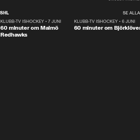
SHL
SE ALLA
KLUBB-TV ISHOCKEY
•
7 JUNI
1:02:53
KLUBB-TV ISHOCKEY
•
6 JUNI
1:0
Plus
60 minuter om Malmö
60 minuter om Björklöve
Redhawks