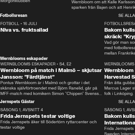
Morgonklubben
Wernbloom om att Kalle Karlsson 
sparken från Bajen och att Henrik
Rydström tar över
Fotbollsresan
SE ALLA
FOTBOLL
•
16 JULI
0:44
FOTBOLLSRES
Niva vs. fruktsallad
Bakom kulis
skräck: ”Kry
Vad gör man som
med fotbollsres
Wernblooms eskapader
WERNBLOOMS ESKAPADER
•
S4, E2
38:23
WERNBLOOMS 
Wernbloom på match i Malmö – skjutsar
Wernbloom 
Jansson: ”Färdtjänst”
Harvestad 
Pontus Wernbloom är i Malmö och grottar i det 
Från åtta gubbar 
skånska självförtroendet med Björn Ranelid, går på 
Marcus Lager sta
MFF-match med komikern Simon ”Chippen” Svensson 
folk i Linköping
och hjälper skadade stjärnbacken Pontus Jansson 
och Wernbloom kl
Jernspets Gästar
SE ALLA
hem. 
SÄSONG 1, AVSNITT 4
13:37
SÄSONG 1, AVS
Frida Jernspets testar voltige
Bakom kuli
Frida Jernspets åker till Södertörn ryttarcenter och 
Internation
testar voltige
Frida Jernspets 
Sweden Interna