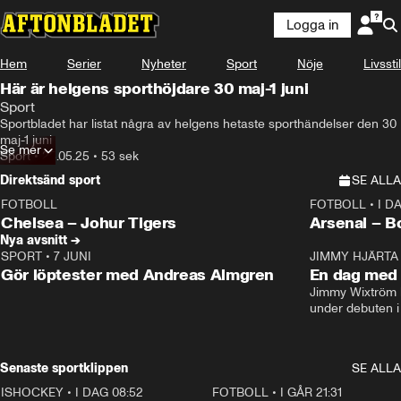
Logga in
Hem
Serier
Nyheter
Sport
Nöje
Livsstil
Här är helgens sporthöjdare 30 maj-1 juni
Sport
Sportbladet har listat några av helgens hetaste sporthändelser den 30 
maj-1 juni
Se mer
Sport
•
25.05.25
•
53 sek
Direktsänd sport
SE ALLA
FOTBOLL
FOTBOLL
•
I D
LIVE
Plus
Plus
Chelsea – Johur Tigers
Arsenal – B
Nya avsnitt →
SPORT
•
7 JUNI
16:36
JIMMY HJÄRTA
Gör löptester med Andreas Almgren
En dag med 
Jimmy Wixtröm 
under debuten i
Senaste sportklippen
SE ALLA
ISHOCKEY
•
I DAG 08:52
1:08
FOTBOLL
•
I GÅR 21:31