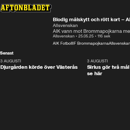
Blodig målskytt och rött kort – A
Allsvenskan
AIK vann mot Brommapojkarna me
Allsvenskan
•
25.05.25
•
116 sek
AIK Fotboll
IF Brommapojkarna
Allsvenskan 
Senast
3 AUGUSTI
3:00
3 AUGUSTI
Djurgården körde över Västerås
Sirius gör två mål
se här