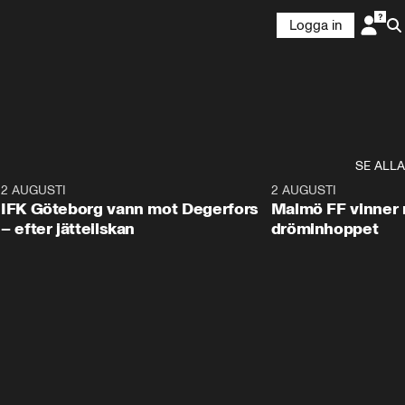
Logga in
SE ALLA
5
2 AUGUSTI
2:32
2 AUGUSTI
IFK Göteborg vann mot Degerfors
Malmö FF vinner 
– efter jätteilskan
dröminhoppet