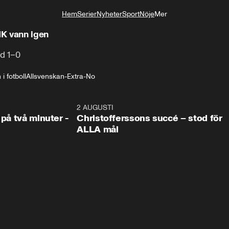
Hem
Serier
Nyheter
Sport
Nöje
Mer
Livsstil
IK vann igen
d 1–0
i fotboll
Allsvenskan-Extra-No
1:08
2 AUGUSTI
2:5
 på två minuter -
Christofferssons succé – stod för
ALLA mål