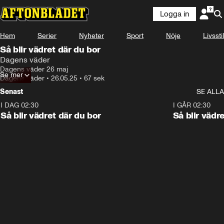
Logga in
Hem
Serier
Nyheter
Sport
Nöje
Livsstil
Så blir vädret där du bor
Dagens väder
Dagens väder 26 maj
Se mer
Dagens väder
•
26.05.25
•
67 sek
Senast
SE ALLA
I DAG 02:30
1:06
I GÅR 02:30
Så blir vädret där du bor
Så blir vädr