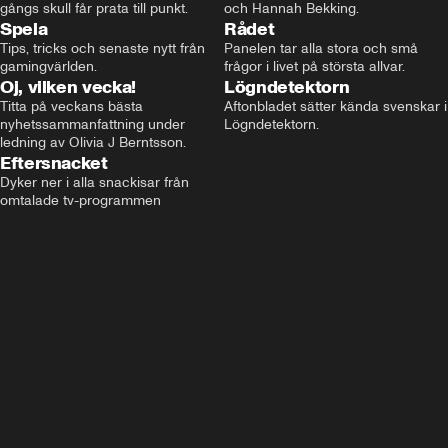
gångs skull får prata till punkt.
och Hannah Bekking.
Spela
Rådet
Tips, tricks och senaste nytt från 
Panelen tar alla stora och små 
gamingvärlden.
frågor i livet på största allvar.
Oj, vilken vecka!
Lögndetektorn
Titta på veckans bästa 
Aftonbladet sätter kända svenskar i 
nyhetssammanfattning under 
Lögndetektorn.
ledning av Olivia J Berntsson.
Eftersnacket
Dyker ner i alla snackisar från 
omtalade tv-programmen