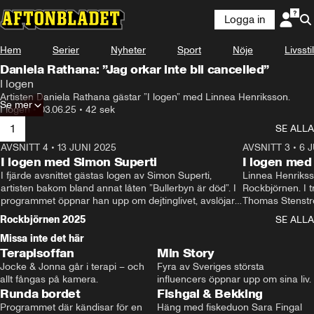
Logga in
Hem
Serier
Nyheter
Sport
Nöje
Livsstil
Daniela Rathana: ”Jag orkar inte bli cancelled”
I logen
Artisten Daniela Rathana gästar ”I logen” med Linnea Henriksson.
Se mer
I logen
•
03.06.25
•
42 sek
1
SE ALLA
AVSNITT 4
•
13 JUNI 2025
12:38
AVSNITT 3
•
6 
I logen med Simon Superti
I logen me
I fjärde avsnittet gästas logen av Simon Superti, 
Linnea Henriksson
artisten bakom bland annat låten ”Bullerbyn är död”. I 
Rockbjörnen. I tr
programmet öppnar han upp om dejtinglivet, avslöjar 
Thomas Stenströ
vad han raderat från sin rider och vilka ”dance moves” 
hårt i ansiktet” 
Rockbjörnen 2025
SE ALLA
han kör på scen. Samt, låten Superti gärna hade stulit.
på Stenströms r
Missa inte det här
0:15
artistens favoritd
Terapisoffan
Min Story
Jocke & Jonna går i terapi – och 
Fyra av Sveriges största 
allt fångas på kamera.
influencers öppnar upp om sina liv.
Runda bordet
Fishgal & Bekking
Programmet där kändisar för en 
Häng med fiskeduon Sara Fingal 