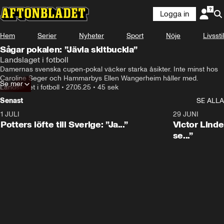
Logga in
Hem
Serier
Nyheter
Sport
Nöje
Livsstil
Sågar pokalen: ”Jävla skitbuckla”
Landslaget i fotboll
Damernas svenska cupen-pokal väcker starka åsikter. Inte minst hos 
Caroline Seger och Hammarbys Ellen Wangerheim håller med.
Se mer
Landslaget i fotboll
•
27.05.25
•
45 sek
Senast
SE ALLA
1 JULI
0:30
29 JUNI
Potters löfte till Sverige: ”Ja...”
Victor Lindel
se...”