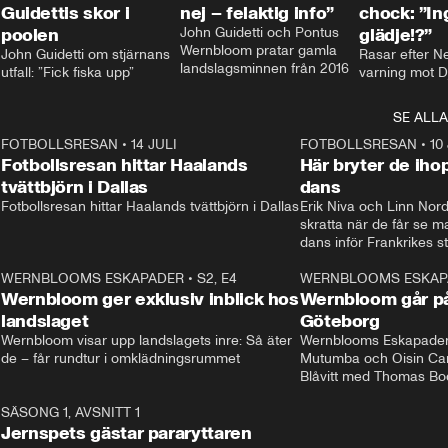
Guidettis skor i
nej – felaktig info”
chock: ”I
poolen
John Guidetti och Pontus 
glädje!?”
Wernbloom pratar gamla 
John Guidetti om stjärnans 
Rasar efter N
landslagsminnen från 2016
utfall: ”Fick fiska upp”
varning mot D
SE ALLA
8
FOTBOLLSRESAN
•
14 JULI
41:35
FOTBOLLSRESAN
•
10
Fotbollsresan hittar Haalands
Här bryter de ih
tvättbjörn i Dallas
dans
Fotbollsresan hittar Haalands tvättbjörn i Dallas
Erik Niva och Linn Nord
skratta när de får se 
dans inför Frankrikes st
VM-kvartsfinalen. 
4
WERNBLOOMS ESKAPADER
•
S2, E4
24:20
WERNBLOOMS ESKAP
Plus
Wernbloom ger exklusiv inblick hos
Wernbloom går på
landslaget
Göteborg
Wernbloom visar upp landslagets inre: Så äter 
Wernblooms Eskapader:
de – får rundtur i omklädningsrummet
Mutumba och Oisin Cant
Blåvitt med Thomas Bo
0
SÄSONG 1, AVSNITT 1
25:12
Jernspets gästar pararyttaren