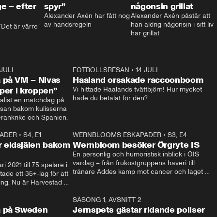
e – efter
spyr”
någonsin grillat
Alexander Axén har fått nog 
Alexander Axén påstår att 
av handsregeln
han aldrig någonsin i sitt liv 
Det är värre”
har grillat
 JULI
36:52
FOTBOLLSRESAN
•
14 JULI
0:3
 på VM – Nivas
Haaland orsakade raccoonboom
yper i kroppen”
Vi hittade Haalands tvättbjörn! Hur mycket 
hade du betalat för den?
list en matchdag på 
esan bakom kulisserna 
på semifinalen mellan Frankrike och Spanien. 
ADER
•
S4, E1
32:14
WERNBLOOMS ESKAPADER
•
S3, E4
33:1
Plus
 eldsjälen bakom
Wernbloom besöker Örgryte IS
En personlig och humoristisk inblick i ÖIS 
vardag – från frukostgruppens haveri till 
i 2021 till 75 spelare i 
tränare Addes kamp mot cancer och laget 
de ett 35+-lag för att 
som siktar mot Allsvenskan.
ing. Nu är Harvestad 
ch Wernbloom kliver 
14:14
SÄSONG 1, AVSNITT 2
24:5
a på Sweden
Jernspets gästar ridande poliser