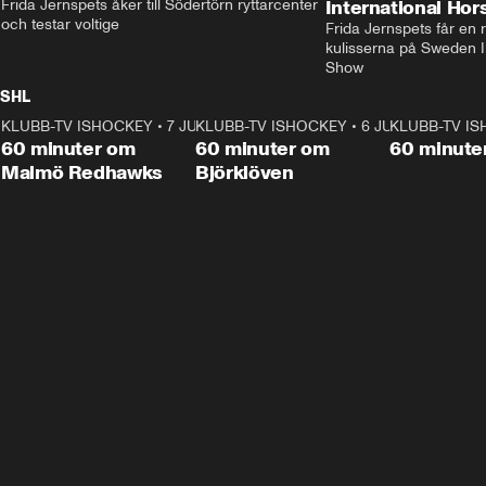
Frida Jernspets åker till Södertörn ryttarcenter 
International Ho
och testar voltige
Frida Jernspets får en 
kulisserna på Sweden In
Show
SHL
KLUBB-TV ISHOCKEY
1:02:53
•
7 JUNI
KLUBB-TV ISHOCKEY
1:00:59
•
6 JUNI
KLUBB-TV I
Plus
Plus
60 minuter om
60 minuter om
60 minute
Malmö Redhawks
Björklöven