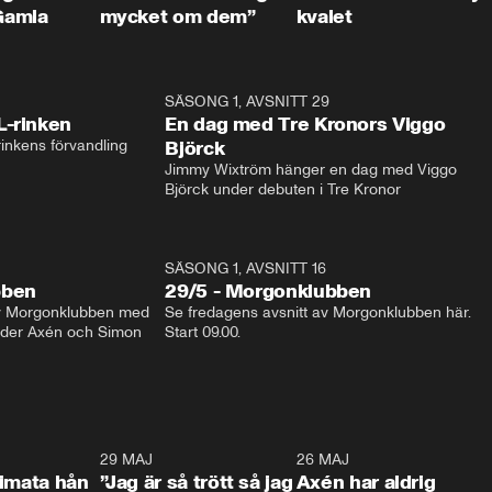
Gamla
mycket om dem”
kvalet
1:04
SÄSONG 1, AVSNITT 29
17:3
L-rinken
En dag med Tre Kronors Viggo
inkens förvandling
Björck
Jimmy Wixtröm hänger en dag med Viggo 
Björck under debuten i Tre Kronor
SÄSONG 1, AVSNITT 16
bben
29/5 - Morgonklubben
av Morgonklubben med 
Se fredagens avsnitt av Morgonklubben här. 
nder Axén och Simon 
Start 09.00. 
0:26
29 MAJ
0:30
26 MAJ
0:3
timata hån
”Jag är så trött så jag
Axén har aldrig