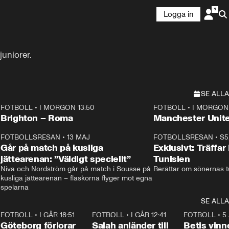
Logga in
juniorer.
SE ALLA
FOTBOLL
•
I MORGON 13:50
FOTBOLL
•
I MORGON 
Plus
Plus
Brighton – Roma
3
FOTBOLLSRESAN
•
13 MAJ
33:19
FOTBOLLSRESAN
•
S5
Går på match på kusliga
Exklusivt: Träffar
jättearenan: ”Väldigt speciellt”
Tunisien
Niva och Nordström går på match i Sousse på 
Berättar om sönernas tu
kusliga jättearenan – flaskorna flyger mot egna 
spelarna 
SE ALLA
7
FOTBOLL
•
I GÅR 18:51
2:17
FOTBOLL
•
I GÅR 12:41
0:42
FOTBOLL
•
5
i
Göteborg förlorar
Salah anländer till
Betis vinn