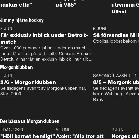
rankas etta”
på V85”
utrymma 
Ullevi
Jimmy hjärta hockey
5 JUNI
11:14
5 JUNI
Får exklusiv inblick under Detroit-
Så förvandlas NH
match
Otroliga jobbet bakom r
Över 1 000 personer jobbar under en match, 
för att få allt att gå runt i Little Ceasars Arena i 
Detroit. Vi har fått en exklusiv inblick i hur allt 
fungerar inför och under match i världens 
Morgonklubben
bästa hockeyliga
2 JUNI
SÄSONG 1, AVSNITT 11
2/6 - Morgonklubben
8/5 – Morgonklu
Se tisdagens avsnitt av Morgonklubben här. 
Se fredagens avsnitt 
Start 09.00. 
Malin Wahlberg, Alexa
Bank. 
Det bästa ur Morgonklubben
I DAG 12:20
1:14
5 JUNI
0:44
2 JUNI
”Höll barnet hemligt”
Axén: ”Alla tror att
Norges ul