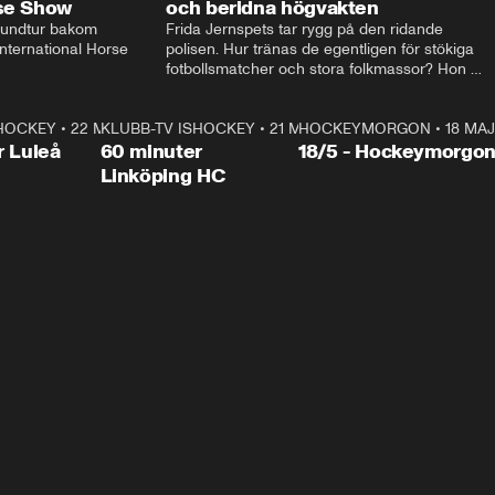
rse Show
och beridna högvakten
rundtur bakom 
Frida Jernspets tar rygg på den ridande 
ternational Horse 
polisen. Hur tränas de egentligen för stökiga 
fotbollsmatcher och stora folkmassor? Hon 
hälsar även på hos beridna högvakten, som 
den här dagen ska byta av högvakten, som 
SHOCKEY
1:00:28
•
22 MAJ
KLUBB-TV ISHOCKEY
vaktar slottet.
1:00:18
•
21 MAJ
HOCKEYMORGON
•
18 MAJ
Plus
r Luleå
60 minuter
18/5 - Hockeymorgo
Linköping HC