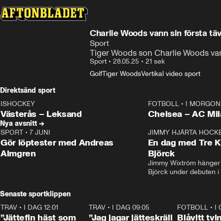
Charlie Woods vann sin första täv
Sport
Tiger Woods son Charlie Woods vann
Sport
•
28.05.25
•
21 sek
Golf
Tiger Woods
Vertikal video sport
Direktsänd sport
ISHOCKEY
FOTBOLL
•
I MORGON 
LIVE
Plus
Plus
Västerås – Leksand
Chelsea – AC M
Nya avsnitt →
SPORT
•
7 JUNI
16:36
JIMMY HJÄRTA HOCK
Gör löptester med Andreas
En dag med Tre K
Almgren
Björck
Jimmy Wixtröm hänger 
Björck under debuten i
Senaste sportklippen
TRAV
•
I DAG 12:01
5:16
TRAV
•
I DAG 09:05
1:06
FOTBOLL
•
I
”Jättefin häst som
”Jag jagar jätteskräll
Blåvitt tvi