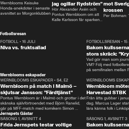
Wernblooms Keisuke 
jag ogillar Rydström”
mot Sverig
Honda-anekdoter i senaste 
Hör Alexander Axén och 
krossen
avsnittet av Morgonklubben
Pontus Wernbloom om att 
Per Bohman: ”
Kalle Karlsson får sparken 
från Bajen och att Henrik 
Rydström tar över
Fotbollsresan
FOTBOLL
•
16 JULI
0:44
FOTBOLLSRESAN
•
15
Niva vs. fruktsallad
Bakom kulisserna
stora skräck: ”Kr
Vad gör man som journa
VM? Följ med fotbollsr
Wernblooms eskapader
WERNBLOOMS ESKAPADER
•
S4, E2
38:23
WERNBLOOMS ESKAP
Wernbloom på match i Malmö –
Wernbloom möter
skjutsar Jansson: ”Färdtjänst”
Harvestad STBK
Pontus Wernbloom är i Malmö och grottar i det 
Från åtta gubbar i januar
skånska självförtroendet med Björn Ranelid, 
dag. Marcus Lager starta
går på MFF-match med komikern Simon 
lära känna folk i Linköp
Jernspets Gästar
”Chippen” Svensson och hjälper skadade 
STBK en institution – o
SÄSONG 1, AVSNITT 4
stjärnbacken Pontus Jansson hem. 
13:37
rakt in i värmen.
SÄSONG 1, AVSNITT 3
Frida Jernspets testar voltige
Bakom kulissern