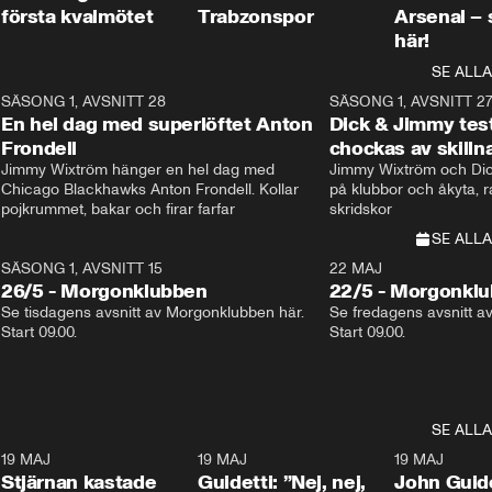
första kvalmötet
Trabzonspor
Arsenal –
här!
SE ALLA
8
SÄSONG 1, AVSNITT 28
20:38
SÄSONG 1, AVSNITT 2
Plus
En hel dag med superlöftet Anton
Dick & Jimmy test
Frondell
chockas av skill
Jimmy Wixtröm hänger en hel dag med 
Jimmy Wixtröm och Dick
Chicago Blackhawks Anton Frondell. Kollar 
på klubbor och åkyta, r
pojkrummet, bakar och firar farfar
skridskor 
SE ALLA
SÄSONG 1, AVSNITT 15
22 MAJ
26/5 - Morgonklubben
22/5 - Morgonkl
Se tisdagens avsnitt av Morgonklubben här. 
Se fredagens avsnitt a
Start 09.00. 
Start 09.00. 
SE ALLA
1
19 MAJ
0:43
19 MAJ
0:39
19 MAJ
Stjärnan kastade
Guidetti: ”Nej, nej,
John Guide