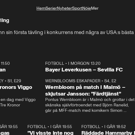
Hem
Serier
Nyheter
Sport
Nöje
Mer
Livsstil
ling
 sin första tävling i konkurrens med några av USA:s bästa 
11:50
FOTBOLL
•
I MORGON 13:20
Plus
ilan
Bayer Leverkusen – Sevilla FC
EY
•
S1, E29
17:38
WERNBLOOMS ESKAPADER
•
S4, E2
38:2
ronors Viggo
Wernbloom på match i Malmö –
skjutsar Jansson: ”Färdtjänst”
en dag med Viggo 
Pontus Wernbloom är i Malmö och grottar i det 
 Tre Kronor
skånska självförtroendet med Björn Ranelid, 
går på MFF-match med komikern Simon 
”Chippen” Svensson och hjälper skadade 
stjärnbacken Pontus Jansson hem. 
 GÅR 19:55
0:29
FOTBOLL
•
I GÅR 19:55
1:56
FOTBOLL
•
I GÅR 18:52
2:1
ngas
”Vi visste inte nog
Räddade Hammarby 