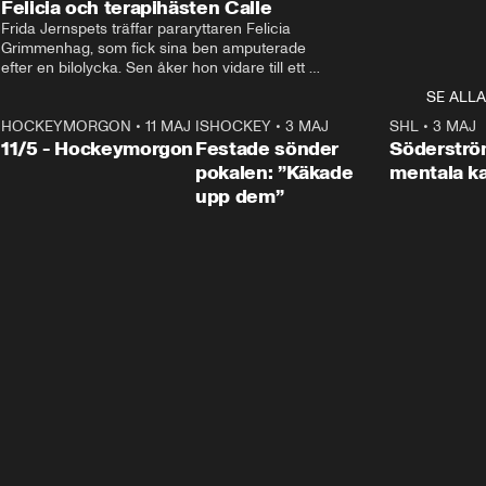
Felicia och terapihästen Calle
Frida Jernspets träffar pararyttaren Felicia 
Grimmenhag, som fick sina ben amputerade 
efter en bilolycka. Sen åker hon vidare till ett 
vård- och omsorgsboende med den 76 
SE ALLA
centimeter höga terapihästen Calle.
HOCKEYMORGON
•
11 MAJ
ISHOCKEY
•
3 MAJ
0:22
SHL
•
3 MAJ
n
11/5 - Hockeymorgon
Festade sönder
Söderströ
pokalen: ”Käkade
mentala 
upp dem”