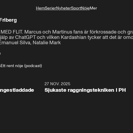
Hem
Serier
Nyheter
Sport
Nöje
Mer
Livsstil
Friberg
 MED FLIT. Marcus och Martinus fans är förkrossade och gråte
lp av ChatGPT och vilken Kardashian tycker att det är omode
Emanuel Silva, Natalie Mark

e
s
Ett rent nöje (podcast)
37:00
27 NOV. 2025
38:1
 ångestladdade
Sjukaste raggningstekniken i PH