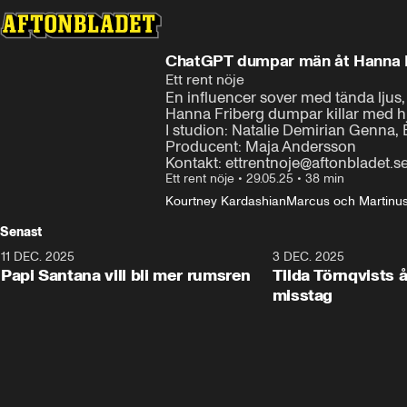
ChatGPT dumpar män åt Hanna 
Ett rent nöje
En influencer sover med tända ljus,
Hanna Friberg dumpar killar med hjä
I studion: Natalie Demirian Genna, 
Producent: Maja Andersson

Kontakt: ettrentnoje@aftonbladet.s
Ett rent nöje
•
29.05.25
•
38 min
Kourtney Kardashian
Marcus och Martinu
Senast
11 DEC. 2025
35:04
3 DEC. 2025
Papi Santana vill bli mer rumsren
Tilda Törnqvists
misstag