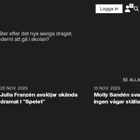
Logga in
r efter det nya sexiga draget, 
rnt att gå i skolan?

SE ALLA
4
20 NOV. 2025
34:42
13 NOV. 2025
Julia Franzén avslöjar okända
Molly Sandén sva
dramat i "Spelet"
ingen vågar ställa