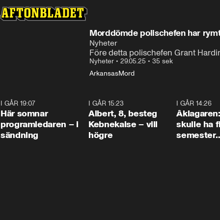
Morddömde polischefen har rymt 
Nyheter
Före detta polischefen Grant Hardin
Nyheter
•
29.05.25
•
35 sek
Arkansas
Mord
I GÅR 19:07
0:45
I GÅR 15:23
0:54
I GÅR 14:26
Här somnar
Albert, 8, besteg
Åklagaren
programledaren – i
Kebnekaise – vill
skulle ha f
sändning
högre
semester
tillsamma