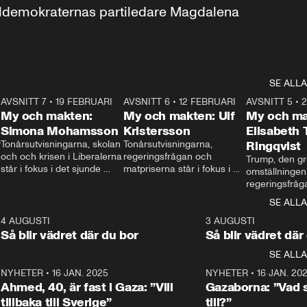
aldemokraternas partiledare Magdalena 
SE ALLA
7
AVSNITT 7
•
19 FEBRUARI
24:30
AVSNITT 6
•
12 FEBRUARI
27:30
AVSNITT 5
•
My och makten:
My och makten: Ulf
My och ma
Simona Mohamsson
Kristersson
Elisabeth
 
Tonårsutvisningarna, skolan 
Tonårsutvisningarna, 
Ringqvist
och och krisen i Liberalerna 
regeringsfrågan och 
Trump, den gr
står i fokus i det sjunde 
matpriserna står i fokus i 
omställningen
avsnittet av ”My och 
det sjätte avsnittet av ”My 
regeringsfråga
makten”. Se när 
och makten”. Se när 
centrum i det 
SE ALLA
Aftonbladets inrikespolitiska 
Aftonbladets inrikespolitiska 
avsnittet av ”
kommentator My 
kommentator My 
6
4 AUGUSTI
1:06
3 AUGUSTI
Makten”. Se nä
Rohwedder ställer 
Rohwedder ställer 
Så blir vädret där du bor
Så blir vädret där
Aftonbladets in
utbildnings- och 
statsminister Ulf Kristersson 
kommentator 
SE ALLA
integrationsminister Simona 
till svars.
Rohwedder stäl
Mohamsson till svars.
Centerpartiets
2
NYHETER
•
16 JAN. 2025
1:01
NYHETER
•
16 JAN. 20
Thand Ring till
Ahmed, 40, är fast i Gaza: ”Vill
Gazaborna: ”Vad s
tillbaka till Sverige”
till?”