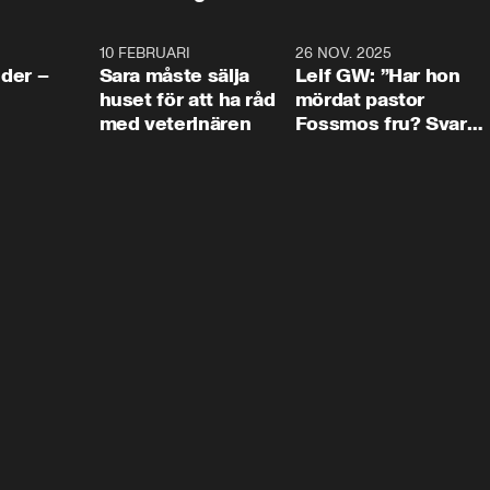
4:24
10 FEBRUARI
4:13
26 NOV. 2025
8:1
der –
Sara måste sälja
Leif GW: ”Har hon
huset för att ha råd
mördat pastor
med veterinären
Fossmos fru? Svar
nej.”