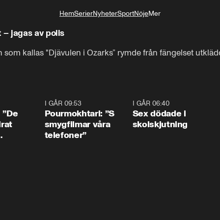
Hem
Serier
Nyheter
Sport
Nöje
Mer
Livsstil
– jagas av polis
 som kallas "Djävulen i Ozarks” rymde från fängelset utklädd 
1:54
I GÅR 09:53
1:36
I GÅR 06:40
0:4
: ”De
Pourmokhtari: ”S
Sex dödade i
irat
smygfilmar våra
skolskjutning
telefoner”
ns”