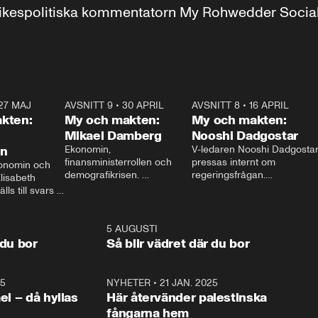
r inrikespolitiska kommentatorn My Rohwedder Soci
27 MAJ
3:51
AVSNITT 9
•
30 APRIL
24:00
AVSNITT 8
•
16 APRIL
25:1
kten:
My och makten:
My och makten:
Mikael Damberg
Nooshi Dadgostar
on
Ekonomin, 
V-ledaren Nooshi Dadgostar
finansministerrollen och 
pressas internt om 
onomin och 
demografikrisen. 
regeringsfrågan.

lisabeth 
Oppositionen ställs till svars 
I Aftonbladets 
ls till svars 
när Socialdemokraternas 
partiledarutfrågning ”My 
stern gästar 
Mikael Damberg gästar My 
och Makten” sätter hon ner 
My och Makten. 
och Makten. 
foten mot kritikerna:

1:06
5 AUGUSTI
1:0
– Vi ställer upp i val. Ska vi 
 du bor
Så blir vädret där du bor
vara med så sitter vi förstås 
25
1:22
NYHETER
•
21 JAN. 2025
0:5
ael – då hyllas
Här återvänder palestinska
fångarna hem