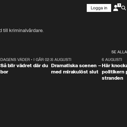
Logga in
till kriminalvårdare.
SE ALLA
7
DAGENS VÄDER
•
I GÅR 02:30
1:06
6 AUGUSTI
0:42
6 AUGUSTI
Så blir vädret där du
Dramatiska scenen –
Här knock
bor
med mirakulöst slut
politikern 
stranden