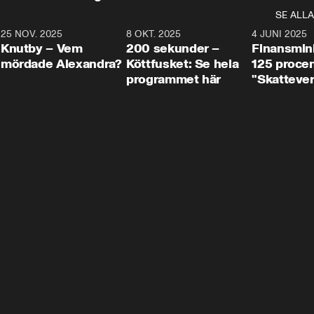
SE ALLA
3
25 NOV. 2025
31:05
8 OKT. 2025
4:29
4 JUNI 2025
Knutby – Vem
200 sekunder –
Finansmin
mördade Alexandra?
Köttfusket: Se hela
125 procent
programmet här
"Skattever
viktig uppg