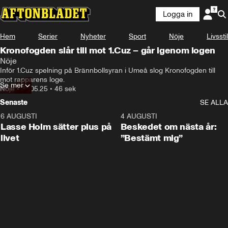
Logga in
Hem
Serier
Nyheter
Sport
Nöje
Livsstil
Kronofogden slår till mot 1.Cuz – går igenom logen
Nöje
Inför 1.Cuz spelning på Brännbollsyran i Umeå slog Kronofogden till 
mot rapparens loge.
Se mer
Nöje
•
30.05.25
•
46 sek
Senaste
SE ALLA
6 AUGUSTI
1:04
4 AUGUSTI
Lasse Holm sätter plus på
Beskedet om nästa år:
livet
”Bestämt mig”