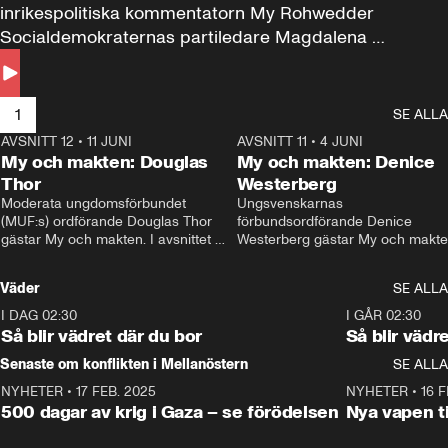
inrikespolitiska kommentatorn My Rohwedder 
Socialdemokraternas partiledare Magdalena 
Andersson till svars.
1
SE ALLA
AVSNITT 12
•
11 JUNI
26:27
AVSNITT 11
•
4 JUNI
2
My och makten: Douglas
My och makten: Denice
Thor
Westerberg
Moderata ungdomsförbundet 
Ungsvenskarnas 
(MUF:s) ordförande Douglas Thor 
förbundsordförande Denice 
gästar My och makten. I avsnittet 
Westerberg gästar My och makten.
diskuteras tonårsutvisningarna och 
avsnittet diskuteras migrationsfrå
hur Moderaterna ska locka väljare till 
och hur SD ska locka kvinnliga 
Väder
SE ALLA
valet i höst. 
väljare. 
I DAG 02:30
1:06
I GÅR 02:30
Så blir vädret där du bor
Så blir vädr
Senaste om konflikten i Mellanöstern
SE ALLA
NYHETER
•
17 FEB. 2025
0:45
NYHETER
•
16 F
500 dagar av krig i Gaza – se förödelsen
Nya vapen ti