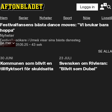
Logga in
Hem
Serier
Nyheter
Sport
Nöje
Livsstil
Festivalfansens bästa dance moves: "Vi brukar bara
hoppa"
Nyheter
Festivalbesökare i Umeå visar sina bästa danssteg.
Se mer
Nyheter
•
31.05.25
•
43 sek
SE ALLA
30 JUNI
1:24
23 JULI
Kommunen som blivit en
Svensken om Rivieran:
tillflyktsort för skuldsatta
"Blivit som Dubai"