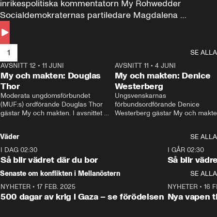
inrikespolitiska kommentatorn My Rohwedder 
Socialdemokraternas partiledare Magdalena 
Andersson till svars.
1
SE ALLA
AVSNITT 12
•
11 JUNI
26:27
AVSNITT 11
•
4 JUNI
2
My och makten: Douglas
My och makten: Denice
Thor
Westerberg
Moderata ungdomsförbundet 
Ungsvenskarnas 
(MUF:s) ordförande Douglas Thor 
förbundsordförande Denice 
gästar My och makten. I avsnittet 
Westerberg gästar My och makten.
diskuteras tonårsutvisningarna och 
avsnittet diskuteras migrationsfrå
hur Moderaterna ska locka väljare till 
och hur SD ska locka kvinnliga 
Väder
SE ALLA
valet i höst. 
väljare. 
I DAG 02:30
1:06
I GÅR 02:30
Så blir vädret där du bor
Så blir vädr
Senaste om konflikten i Mellanöstern
SE ALLA
NYHETER
•
17 FEB. 2025
0:45
NYHETER
•
16 F
500 dagar av krig i Gaza – se förödelsen
Nya vapen ti