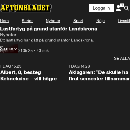
Logga in
Hem
Serier
Nyheter
Sport
Nöje
Livsstil
Lastfartyg på grund utanför Landskrona
Nyheter
Ett lastfartyg har gått på grund utanför Landskrona.

Se mer
Fartyget, som inte har någon last ombord, var på väg till en rysk hamn.
Nyheter
•
31.05.25
•
43 sek
SE ALLA
I DAG 15:23
0:54
I DAG 14:26
Albert, 8, besteg
Åklagaren: ”De skulle ha
Kebnekaise – vill högre
firat semester tillsamma