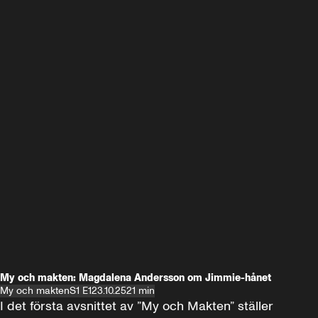
My och makten: Magdalena Andersson om Jimmie-hånet
My och makten
S1 E1
23.10.25
21 min
I det första avsnittet av ”My och Makten” ställer 